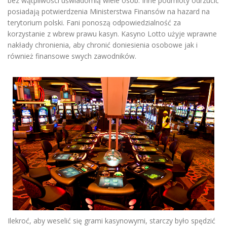
bez wątpliwości uświadomią wiele osób. Inne podmioty odrzucić
posiadają potwierdzenia Ministerstwa Finansów na hazard na
terytorium polski. Fani ponoszą odpowiedzialność za
korzystanie z wbrew prawu kasyn. Kasyno Lotto użyje wprawne
nakłady chronienia, aby chronić doniesienia osobowe jak i
również finansowe swych zawodników.
Ilekroć, aby weselić się grami kasynowymi, starczy było spędzić