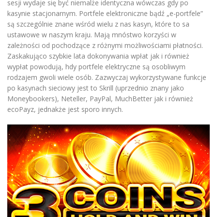
sesji wydaje się być niemalże identyczna wówczas gdy po
kasynie stacjonarnym. Portfele elektroniczne bądź „e-portfele”
są szczególnie znane wśród wielu z nas kasyn, które to sa
ustawowe w naszym kraju. Mają mnóstwo korzyści w
zależności od pochodzące z różnymi możliwościami płatności.
Zaskakująco szybkie lata dokonywania wpłat jak i również
wypłat powodują, hdy portfele elektryczne są osobliwym
rodzajem gwoli wiele osób. Zazwyczaj wykorzystywane funkcje
po kasynach sieciowy jest to Skrill (uprzednio znany jako
Moneybookers), Neteller, PayPal, MuchBetter jak i również
ecoPayz, jednakże jest sporo innych.