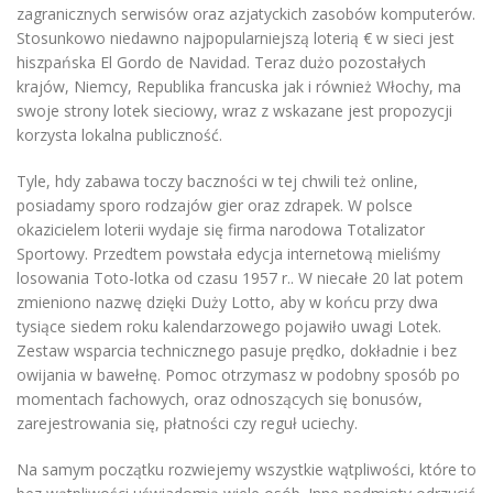
zagranicznych serwisów oraz azjatyckich zasobów komputerów.
Stosunkowo niedawno najpopularniejszą loterią € w sieci jest
hiszpańska El Gordo de Navidad. Teraz dużo pozostałych
krajów, Niemcy, Republika francuska jak i również Włochy, ma
swoje strony lotek sieciowy, wraz z wskazane jest propozycji
korzysta lokalna publiczność.
Tyle, hdy zabawa toczy baczności w tej chwili też online,
posiadamy sporo rodzajów gier oraz zdrapek. W polsce
okazicielem loterii wydaje się firma narodowa Totalizator
Sportowy. Przedtem powstała edycja internetową mieliśmy
losowania Toto-lotka od czasu 1957 r.. W niecałe 20 lat potem
zmieniono nazwę dzięki Duży Lotto, aby w końcu przy dwa
tysiące siedem roku kalendarzowego pojawiło uwagi Lotek.
Zestaw wsparcia technicznego pasuje prędko, dokładnie i bez
owijania w bawełnę. Pomoc otrzymasz w podobny sposób po
momentach fachowych, oraz odnoszących się bonusów,
zarejestrowania się, płatności czy reguł uciechy.
Na samym początku rozwiejemy wszystkie wątpliwości, które to