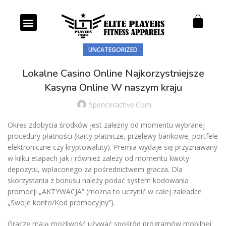
Our Products
Our Services
UNCATEGORIZED
Lokalne Casino Online Najkorzystniejsze
Kasyna Online W naszym kraju
Spenceractive.com
Okres zdobycia środków jest zależny od momentu wybranej
procedury płatności (karty płatnicze, przelewy bankowe, portfele
elektroniczne czy kryptowaluty). Premia wydaje się przyznawany
w kilku etapach jak i również zależy od momentu kwoty
depozytu, wpłaconego za pośrednictwem gracza.
Dla
skorzystania z bonusu należy podać system kodowania
promocji „AKTYWACJA” (można to uczynić w całej zakładce
„Swoje konto/Kod promocyjny”).
Gracze mają możliwość używać spośród programów mobilnej