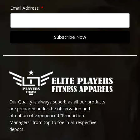
Email Address
Subscribe Now
Our Quality is always superb as all our products
are prepared under the observation and
attention of experienced “Production
Managers” from top to toe in all respective
depots.