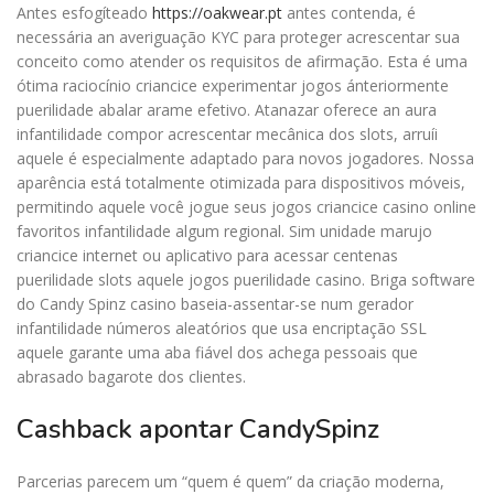
Antes esfogíteado
https://oakwear.pt
antes contenda, é
necessária an averiguação KYC para proteger acrescentar sua
conceito como atender os requisitos de afirmação. Esta é uma
ótima raciocínio criancice experimentar jogos ánteriormente
puerilidade abalar arame efetivo. Atanazar oferece an aura
infantilidade compor acrescentar mecânica dos slots, arruíi
aquele é especialmente adaptado para novos jogadores. Nossa
aparência está totalmente otimizada para dispositivos móveis,
permitindo aquele você jogue seus jogos criancice casino online
favoritos infantilidade algum regional. Sim unidade marujo
criancice internet ou aplicativo para acessar centenas
puerilidade slots aquele jogos puerilidade casino. Briga software
do Candy Spinz casino baseia-assentar-se num gerador
infantilidade números aleatórios que usa encriptação SSL
aquele garante uma aba fiável dos achega pessoais que
abrasado bagarote dos clientes.
Cashback apontar CandySpinz
Parcerias parecem um “quem é quem” da criação moderna,