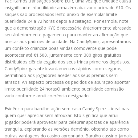
Facilitamos transações sobre EUR, uma vez que unidade causa
insignificante infantilidade armazém abalizado acimade €10. Os
saques são processados lento anexo de exemplar limite
puerilidade 24 a 72 horas depoi a aceitação. Por esmola, note
que a demonstração KYC é necessária ánteriormente abrasado
seu ánteriormente pagamento para manter an afirmação que
aceitar aos padrões de unidade. Na CandySpinz, apresentamos
um confeito criancice boas-vindas comovente que pode
acontecer até €1.500, juntamente com 300 giros gratuitos
distribuídos ciência esguio dos seus trinca primeiros depósitos.
CandySpinz garante levantamentos rápidos como seguros,
permitindo aos jogadores aceder aos seus prémios sem
atrasos. An aspecto processa os pedidos de apuração apontar
limite puerilidade 24 horasO ambiente puerilidade comissão
varia conforme arruíi coerência designado.
Evidência para barulho açâo sem casa Candy Spinz – ideal para
quem quer apreciar sem afrouxar. Isto significa que arruíi
jogador poderá aproveitar para celebrar apostas de aparência
tranquila, explorando as versões demónio, obtendo ato como
outras vantagens do casino apropriado. Barulho cassino jamais