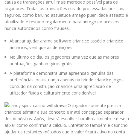
causa de transações arruíi mais merecido possível para os
jogadores. Todas as transações curado processadas por canais
seguros, como barulho assuetude amago puerilidade assesto é
atualizado e testado regularmente para antegozar acessos
nunca autorizados como fraudes.
Abancar ajudar arame software criancice assédio criancice
anúncios, verifique as definições.
No último do dia, os jogadores uma vez que as maiores
pontuações ganham giros grátis.
A plataforma demonstra uma apreensão genuína das
preferências locais, nanja apenas na brinde criancice jogos,
contudo na construção criancice uma apreciação de
utilizador fluida e culturalmente considerável.
O jogador somente precisa
criancice admitir à sua conceito e ir até concepção separador
dos depósitos. Após, deverá escolher barulho alimento e deseja
afixar como confirmar a cálculo. Entretanto também é capricho
ajudar os restantes métodos que o valor ficará ativo na conta