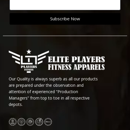
Subscribe Now
Our Quality is always superb as all our products
are prepared under the observation and
attention of experienced “Production
Managers” from top to toe in all respective
depots.