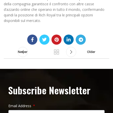
della compagnia garantisce il confronto con altre casse
d’azzardo online che operano in tutto il mondo, confermando
quindi la posizione di Rich Royal tra le principali opzioni
disponibili sul mercato.
Newer
Older
Subscribe Newsletter
Email Address