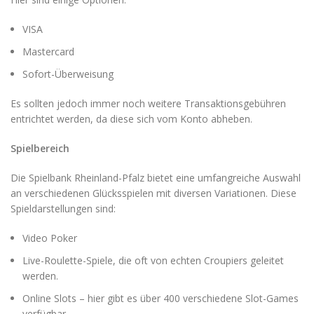
VISA
Mastercard
Sofort-Überweisung
Es sollten jedoch immer noch weitere Transaktionsgebühren
entrichtet werden, da diese sich vom Konto abheben.
Spielbereich
Die Spielbank Rheinland-Pfalz bietet eine umfangreiche Auswahl
an verschiedenen Glücksspielen mit diversen Variationen. Diese
Spieldarstellungen sind:
Video Poker
Live-Roulette-Spiele, die oft von echten Croupiers geleitet
werden.
Online Slots – hier gibt es über 400 verschiedene Slot-Games
verfügbar.