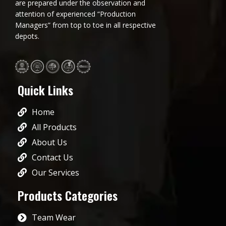
are prepared under the observation and
attention of experienced “Production
Managers” from top to toe in all respective
depots.
Quick Links
Home
All Products
About Us
Contact Us
Our Services
Products Categories
Team Wear