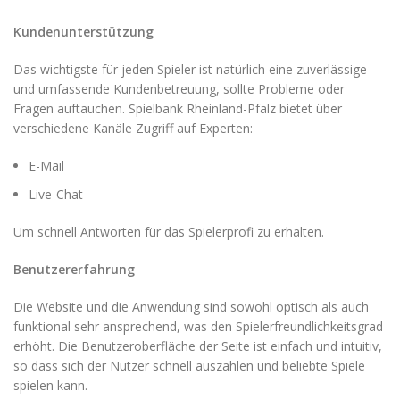
Kundenunterstützung
Das wichtigste für jeden Spieler ist natürlich eine zuverlässige
und umfassende Kundenbetreuung, sollte Probleme oder
Fragen auftauchen. Spielbank Rheinland-Pfalz bietet über
verschiedene Kanäle Zugriff auf Experten:
E-Mail
Live-Chat
Um schnell Antworten für das Spielerprofi zu erhalten.
Benutzererfahrung
Die Website und die Anwendung sind sowohl optisch als auch
funktional sehr ansprechend, was den Spielerfreundlichkeitsgrad
erhöht. Die Benutzeroberfläche der Seite ist einfach und intuitiv,
so dass sich der Nutzer schnell auszahlen und beliebte Spiele
spielen kann.