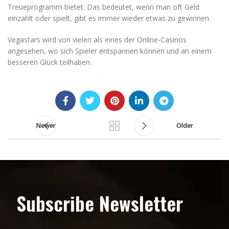
Treueprogramm bietet. Das bedeutet, wenn man oft Geld
einzahlt oder spielt, gibt es immer wieder etwas zu gewinnen.
Vegastars wird von vielen als eines der Online-Casinos
angesehen, wo sich Spieler entspannen können und an einem
besseren Glück teilhaben.
Newer
Older
Subscribe Newsletter