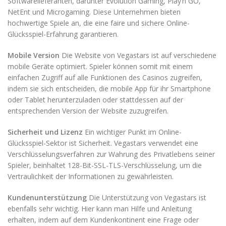
Softwarelieferanten, darunter Evolution Gaming, Play’n GO,
NetEnt und Microgaming. Diese Unternehmen bieten
hochwertige Spiele an, die eine faire und sichere Online-
Glücksspiel-Erfahrung garantieren.
Mobile Version
Die Website von Vegastars ist auf verschiedene
mobile Geräte optimiert. Spieler können somit mit einem
einfachen Zugriff auf alle Funktionen des Casinos zugreifen,
indem sie sich entscheiden, die mobile App für ihr Smartphone
oder Tablet herunterzuladen oder stattdessen auf der
entsprechenden Version der Website zuzugreifen.
Sicherheit und Lizenz
Ein wichtiger Punkt im Online-
Glücksspiel-Sektor ist Sicherheit. Vegastars verwendet eine
Verschlüsselungsverfahren zur Wahrung des Privatlebens seiner
Spieler, beinhaltet 128-Bit-SSL-TLS-Verschlüsselung, um die
Vertraulichkeit der Informationen zu gewährleisten.
Kundenunterstützung
Die Unterstützung von Vegastars ist
ebenfalls sehr wichtig. Hier kann man Hilfe und Anleitung
erhalten, indem auf dem Kundenkontinent eine Frage oder