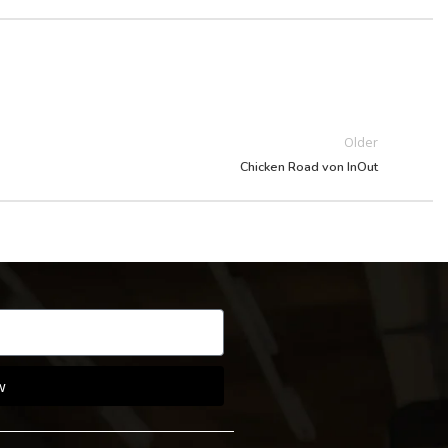
Older
Chicken Road von InOut
w