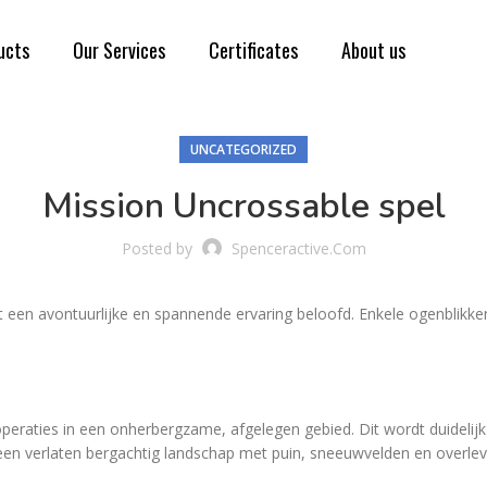
ucts
Our Services
Certificates
About us
UNCATEGORIZED
Mission Uncrossable spel
Posted by
Spenceractive.com
een avontuurlijke en spannende ervaring beloofd. Enkele ogenblikken l
 operaties in een onherbergzame, afgelegen gebied. Dit wordt duidel
s een verlaten bergachtig landschap met puin, sneeuwvelden en overl