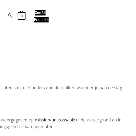
See All
0
Products
ater is dit niet anders dan de realiteit wanneer je aan de slag
ijk weergegeven op
mission-uncrossable.nl
de achtergrond en in
evingsgerichte kampementen.