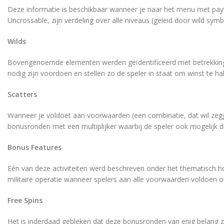
Deze informatie is beschikbaar wanneer je naar het menu met payta
Uncrossable, zijn verdeling over alle niveaus (geleid door wild sy
Wilds
Bovengenoemde elementen werden geïdentificeerd met betrekking to
nodig zijn voordoen en stellen zo de speler in staat om winst te h
Scatters
Wanneer je voldoet aan voorwaarden (een combinatie, dat wil zeggen
bonusronden met een multiplijker waarbij de speler ook mogelijk 
Bonus Features
Eén van deze activiteiten werd beschreven onder het thematisch ho
militaire operatie wanneer spelers aan alle voorwaarden voldoen o
Free Spins
Het is inderdaad gebleken dat deze bonusronden van enig belang zi