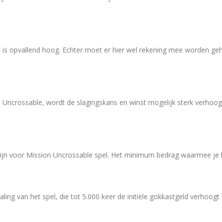
die is opvallend hoog. Echter moet er hier wel rekening mee worden g
on Uncrossable, wordt de slagingskans en winst mogelijk sterk verhoo
zijn voor Mission Uncrossable spel. Het minimum bedrag waarmee je kun
taling van het spel, die tot 5.000 keer de initiële gokkastgeld verhoo