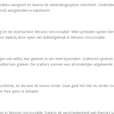
bles navigeert en daarna de uitbetalingsoption selecteert. Onderdee
mbool) aangeboden in tabelvorm.
t de slotmachine ‘Mission Uncrossable’. Wild symbolen spelen hier e
alen dankzij deze optie van dubbelgebruik in Mission Uncrossable.
 vier wilds) dan gebeurt er iets heel bijzonders. Scattered symbols 
dubbel kan gokken. De scatters vormen een afsonderlijke uitgekeerde
ofdstuk, en die was de bonus ronde. Daar gaat het hier nu verder ov
m free spins te behalen.
jn in Mission Uncrossable. Dankzij de verscheidenheid aan thema’s ka