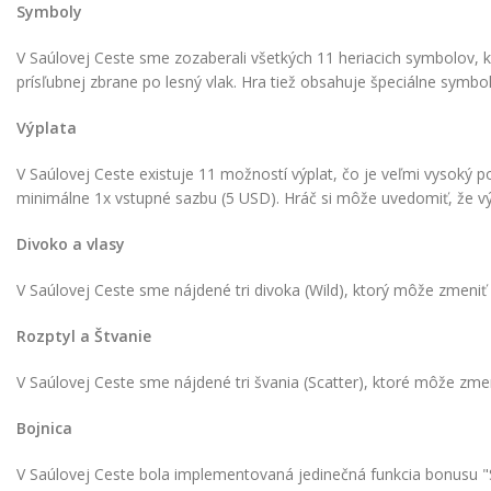
Symboly
V Saúlovej Ceste sme zozaberali všetkých 11 heriacich symbolov, k
prísľubnej zbrane po lesný vlak. Hra tiež obsahuje špeciálne symboly
Výplata
V Saúlovej Ceste existuje 11 možností výplat, čo je veľmi vysoký 
minimálne 1x vstupné sazbu (5 USD). Hráč si môže uvedomiť, že výš
Divoko a vlasy
V Saúlovej Ceste sme nájdené tri divoka (Wild), ktorý môže zmeniť 
Rozptyl a Štvanie
V Saúlovej Ceste sme nájdené tri švania (Scatter), ktoré môže zmen
Bojnica
V Saúlovej Ceste bola implementovaná jedinečná funkcia bonusu "Saúlo