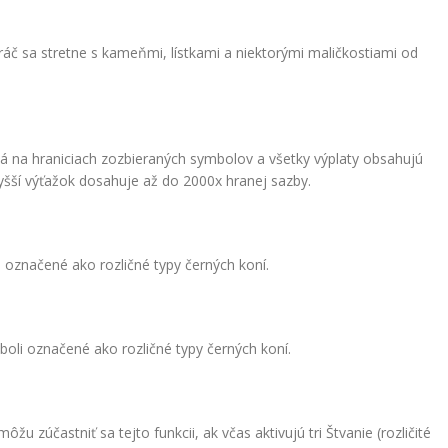
áč sa stretne s kameňmi, lístkami a niektorými maličkostiami od
ená na hraniciach zozbieraných symbolov a všetky výplaty obsahujú
vyšší výťažok dosahuje až do 2000x hranej sazby.
i označené ako rozličné typy černých koní.
boli označené ako rozličné typy černých koní.
u zúčastniť sa tejto funkcii, ak včas aktivujú tri Štvanie (rozličité