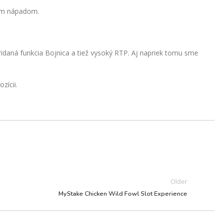
elým nápadom.
idaná funkcia Bojnica a tiež vysoký RTP. Aj napriek tomu sme
zícii.
Older
MyStake Chicken Wild Fowl Slot Experience