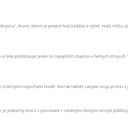
ca", ktorej cíelom je priniesť hráča bližšie k výhre. Hráči môžu zúčast
% a teda predstavuje jeden zo najvyšších stupňov v hernych strojoch. 
ozličnými rozpočtami hradiť. Hra tak taktiež zaujala svoju poziciu v
e jedinečný bod a v porovnaní s ostatnými hernými strojmi približuj