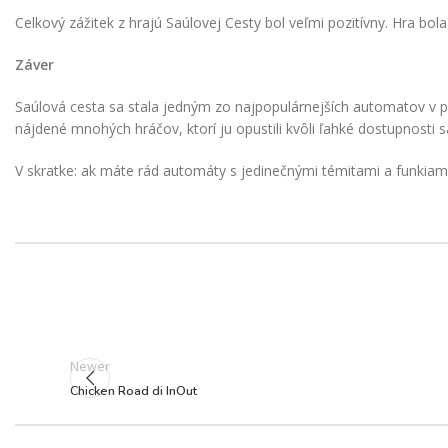
Celkový zážitek z hrajú Saúlovej Cesty bol veľmi pozitívny. Hra bo
Záver
Saúlová cesta sa stala jedným zo najpopulárnejších automatov v p
nájdené mnohých hráčov, ktorí ju opustili kvôli ľahké dostupnosti 
V skratke: ak máte rád automáty s jedinečnými témitami a funkiami b
Newer
Chicken Road di InOut