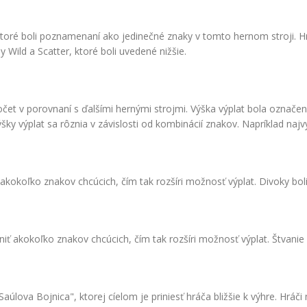
toré boli poznamenaní ako jedinečné znaky v tomto hernom stroji. Hr
 Wild a Scatter, ktoré boli uvedené nižšie.
počet v porovnaní s ďalšími hernými strojmi. Výška výplat bola označ
ky výplat sa rôznia v závislosti od kombinácií znakov. Napríklad naj
akokoľko znakov chcúcich, čím tak rozšíri možnosť výplat. Divoky bol
iť akokoľko znakov chcúcich, čím tak rozšíri možnosť výplat. Štvanie 
va Bojnica", ktorej cíelom je priniesť hráča bližšie k výhre. Hráči môž