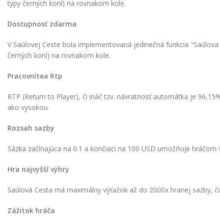
typy černých koní) na rovnakom kole.
Dostupnosť zdarma
V Saúlovej Ceste bola implementovaná jedinečná funkcia "Saúlova Bojni
černých koní) na rovnakom kole.
Pracovnítea Rtp
RTP (Return to Player), či ináč tzv. návratnosť automátka je 96,15
ako vysokou.
Rozsah sazby
Sázka začínajúca na 0.1 a končiaci na 100 USD umožňuje hráčom s r
Hra najvyšší výhry
Saúlová Cesta má maximálny výťažok až do 2000x hranej sazby, čo j
Zážitok hráča