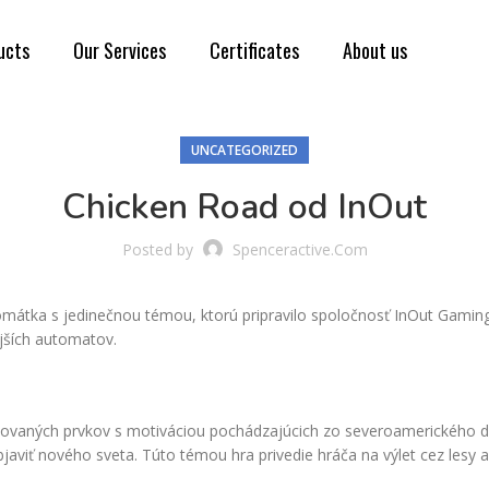
ucts
Our Services
Certificates
About us
UNCATEGORIZED
Chicken Road od InOut
Posted by
Spenceractive.com
mátka s jedinečnou témou, ktorú pripravilo spoločnosť InOut Gaming.
jších automatov.
nimovaných prvkov s motiváciou pochádzajúcich zo severoamerického
 objaviť nového sveta. Túto témou hra privedie hráča na výlet cez lesy