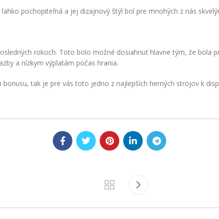
la ľahko pochopiteľná a jej dizajnový štýl bol pre mnohých z nás skv
osledných rokoch. Toto bolo možné dosiahnuť hlavne tým, že bola pr
sazby a nízkym výplatám počas hrania.
onusu, tak je pre vás toto jedno z najlepších herných strojov k dispo