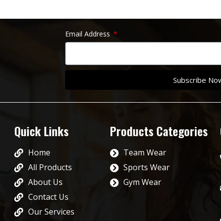
Email Address
Subscribe No
Quick Links
Products Categories
Home
Team Wear
All Products
Sports Wear
About Us
Gym Wear
Contact Us
Our Services