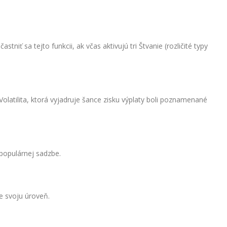
niť sa tejto funkcii, ak včas aktivujú tri Štvanie (rozličité typy
Volatilita, ktorá vyjadruje šance zisku výplaty boli poznamenané
 populárnej sadzbe.
e svoju úroveň.