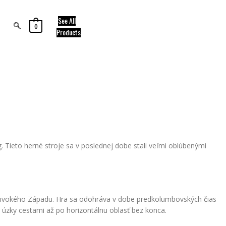
See All
0
Products
 Tieto herné stroje sa v poslednej dobe stali veľmi oblúbenými
 divokého Západu. Hra sa odohráva v dobe predkolumbovských čias
 a úzky cestami až po horizontálnu oblasť bez konca.