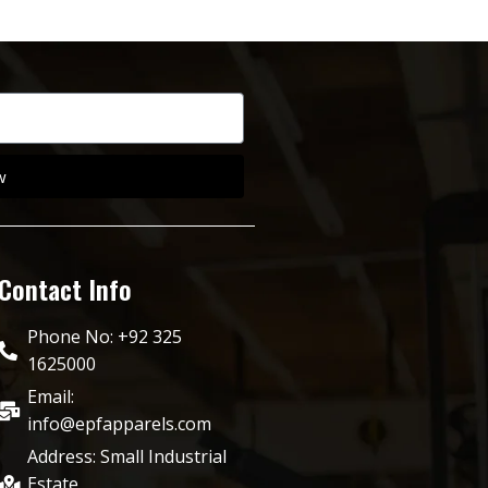
w
Contact Info
Phone No: +92 325
1625000
Email:
info@epfapparels.com
Address: Small Industrial
Estate,