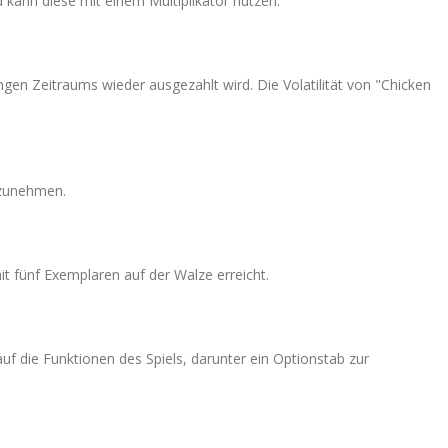
d kann diese mit einem Multiplikator nutzen.
ngen Zeitraums wieder ausgezahlt wird. Die Volatilität von "Chicken
ilzunehmen.
t fünf Exemplaren auf der Walze erreicht.
uf die Funktionen des Spiels, darunter ein Optionstab zur