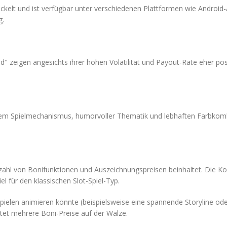
kelt und ist verfügbar unter verschiedenen Plattformen wie Android-
g.
" zeigen angesichts ihrer hohen Volatilität und Payout-Rate eher pos
chem Spielmechanismus, humorvoller Thematik und lebhaften Farbkombi
ielzahl von Bonifunktionen und Auszeichnungspreisen beinhaltet. Die 
 für den klassischen Slot-Spiel-Typ.
len animieren könnte (beispielsweise eine spannende Storyline oder 
tet mehrere Boni-Preise auf der Walze.