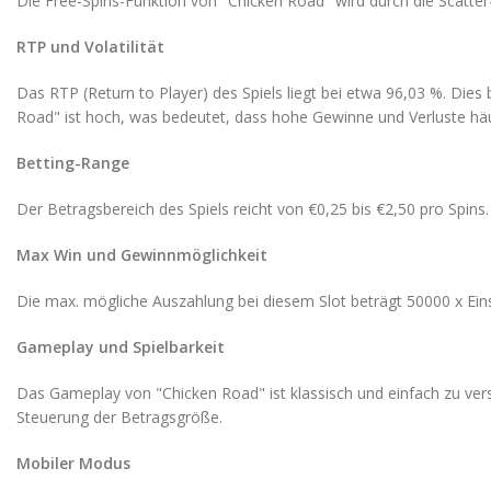
Die Free-Spins-Funktion von "Chicken Road" wird durch die Scatter-T
RTP und Volatilität
Das RTP (Return to Player) des Spiels liegt bei etwa 96,03 %. Dies
Road" ist hoch, was bedeutet, dass hohe Gewinne und Verluste häu
Betting-Range
Der Betragsbereich des Spiels reicht von €0,25 bis €2,50 pro Spin
Max Win und Gewinnmöglichkeit
Die max. mögliche Auszahlung bei diesem Slot beträgt 50000 x Ein
Gameplay und Spielbarkeit
Das Gameplay von "Chicken Road" ist klassisch und einfach zu vers
Steuerung der Betragsgröße.
Mobiler Modus