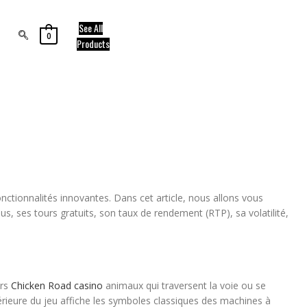
See All
0
Products
onctionnalités innovantes. Dans cet article, nous allons vous
s, ses tours gratuits, son taux de rendement (RTP), sa volatilité,
ers
Chicken Road casino
animaux qui traversent la voie ou se
nférieure du jeu affiche les symboles classiques des machines à