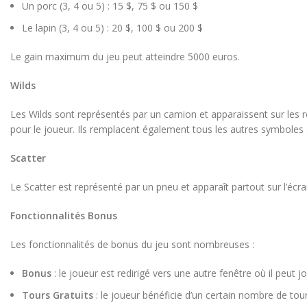
Un porc (3, 4 ou 5) : 15 $, 75 $ ou 150 $
Le lapin (3, 4 ou 5) : 20 $, 100 $ ou 200 $
Le gain maximum du jeu peut atteindre 5000 euros.
Wilds
Les Wilds sont représentés par un camion et apparaissent sur les r
pour le joueur. Ils remplacent également tous les autres symboles 
Scatter
Le Scatter est représenté par un pneu et apparaît partout sur l’écran
Fonctionnalités Bonus
Les fonctionnalités de bonus du jeu sont nombreuses :
Bonus
: le joueur est redirigé vers une autre fenêtre où il peut 
Tours Gratuits
: le joueur bénéficie d’un certain nombre de tour