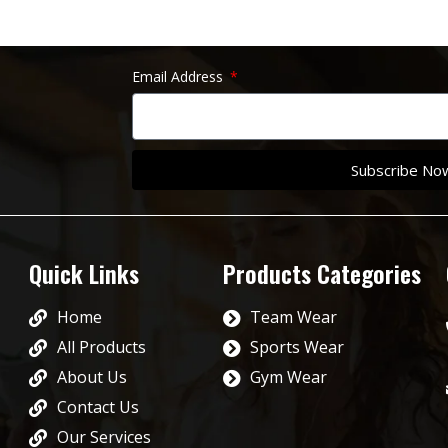
Email Address
Subscribe No
Quick Links
Products Categories
Home
Team Wear
All Products
Sports Wear
About Us
Gym Wear
Contact Us
Our Services