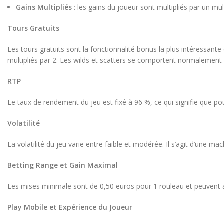
Gains Multipliés
: les gains du joueur sont multipliés par un mu
Tours Gratuits
Les tours gratuits sont la fonctionnalité bonus la plus intéressant
multipliés par 2. Les wilds et scatters se comportent normalement 
RTP
Le taux de rendement du jeu est fixé à 96 %, ce qui signifie que p
Volatilité
La volatilité du jeu varie entre faible et modérée. Il s’agit d’une 
Betting Range et Gain Maximal
Les mises minimale sont de 0,50 euros pour 1 rouleau et peuvent 
Play Mobile et Expérience du Joueur