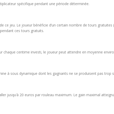
ltiplicateur spécifique pendant une période déterminée.
e de ce jeu. Le joueur bénéficie d’un certain nombre de tours gratuite
pendant ces tours gratuits.
our chaque centime investi, le joueur peut attendre en moyenne enviro
machine à sous dynamique dont les gagnants ne se produisent pas trop so
aller jusqu’à 20 euros par rouleau maximum. Le gain maximal atteign