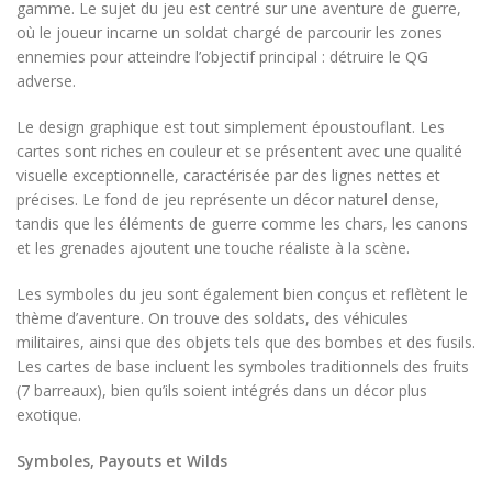
gamme. Le sujet du jeu est centré sur une aventure de guerre,
où le joueur incarne un soldat chargé de parcourir les zones
ennemies pour atteindre l’objectif principal : détruire le QG
adverse.
Le design graphique est tout simplement époustouflant. Les
cartes sont riches en couleur et se présentent avec une qualité
visuelle exceptionnelle, caractérisée par des lignes nettes et
précises. Le fond de jeu représente un décor naturel dense,
tandis que les éléments de guerre comme les chars, les canons
et les grenades ajoutent une touche réaliste à la scène.
Les symboles du jeu sont également bien conçus et reflètent le
thème d’aventure. On trouve des soldats, des véhicules
militaires, ainsi que des objets tels que des bombes et des fusils.
Les cartes de base incluent les symboles traditionnels des fruits
(7 barreaux), bien qu’ils soient intégrés dans un décor plus
exotique.
Symboles, Payouts et Wilds