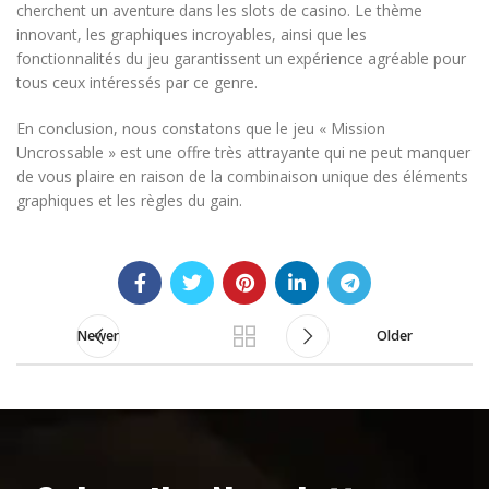
cherchent un aventure dans les slots de casino. Le thème
innovant, les graphiques incroyables, ainsi que les
fonctionnalités du jeu garantissent un expérience agréable pour
tous ceux intéressés par ce genre.
En conclusion, nous constatons que le jeu « Mission
Uncrossable » est une offre très attrayante qui ne peut manquer
de vous plaire en raison de la combinaison unique des éléments
graphiques et les règles du gain.
Newer
Older