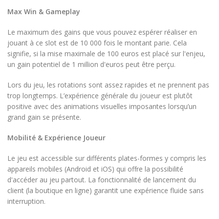
Max Win & Gameplay
Le maximum des gains que vous pouvez espérer réaliser en
jouant à ce slot est de 10 000 fois le montant parie. Cela
signifie, si la mise maximale de 100 euros est placé sur l'enjeu,
un gain potentiel de 1 million d'euros peut être perçu.
Lors du jeu, les rotations sont assez rapides et ne prennent pas
trop longtemps. L’expérience générale du joueur est plutôt
positive avec des animations visuelles imposantes lorsqu’un
grand gain se présente.
Mobilité & Expérience Joueur
Le jeu est accessible sur différents plates-formes y compris les
appareils mobiles (Android et iOS) qui offre la possibilité
d'accéder au jeu partout. La fonctionnalité de lancement du
client (la boutique en ligne) garantit une expérience fluide sans
interruption.