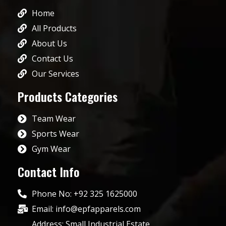
Home
All Products
About Us
Contact Us
Our Services
Products Categories
Team Wear
Sports Wear
Gym Wear
Contact Info
Phone No: +92 325 1625000
Email: info@epfapparels.com
Address: Small Industrial Estate,