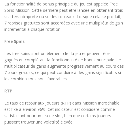
La fonctionnalité de bonus principale du jeu est appelée Free
Spins Mission. Cette dernière peut être lancée en obtenant trois
scatters n’importe où sur les rouleaux. Lorsque cela se produit,
7 reprises gratuites sont accordées avec une multipliéur de gain
incrémental à chaque rotation.
Free Spins
Les free spins sont un élément clé du jeu et peuvent être
gagnés en complétant la fonctionnalité de bonus principale. Le
multiplicateur de gains augmente progressivement au cours des
7 tours gratuits, ce qui peut conduire à des gains significatifs si
les combinaisons sont favorables.
RTP
Le taux de retour aux joueurs (RTP) dans Mission Incrochable
est fixé à environ 96%. Cet indicateur est considéré comme
satisfaisant pour un jeu de slot, bien que certains joueurs
puissent trouver une volatilité élevée.