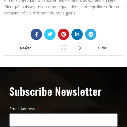
et ceux cherchant à explorer des expériences variées en ligne.
Bien qu’il puisse présenter quelques défis, son équilibre offre une
occasion réelle d’obtenir de bons gains.
Newer
Older
Subscribe Newsletter
Email Address