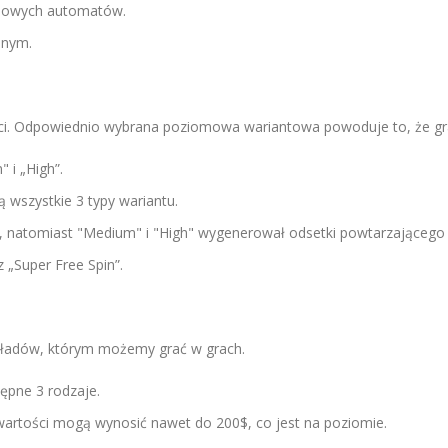
ynowych automatów.
nnym.
ści. Odpowiednio wybrana poziomowa wariantowa powoduje to, że gra
 i „High”.
 wszystkie 3 typy wariantu.
 natomiast "Medium" i "High" wygenerował odsetki powtarzającego 
 „Super Free Spin”.
kładów, którym możemy grać w grach.
ępne 3 rodzaje.
wartości mogą wynosić nawet do 200$, co jest na poziomie.