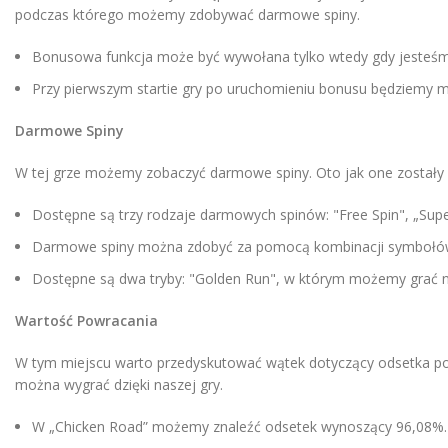
podczas którego możemy zdobywać darmowe spiny.
Bonusowa funkcja może być wywołana tylko wtedy gdy jesteśmy
Przy pierwszym startie gry po uruchomieniu bonusu będziemy 
Darmowe Spiny
W tej grze możemy zobaczyć darmowe spiny. Oto jak one zostały 
Dostępne są trzy rodzaje darmowych spinów: "Free Spin", „Super
Darmowe spiny można zdobyć za pomocą kombinacji symbołów,
Dostępne są dwa tryby: "Golden Run", w którym możemy grać na pi
Wartość Powracania
W tym miejscu warto przedyskutować wątek dotyczący odsetka pow
można wygrać dzięki naszej gry.
W „Chicken Road” możemy znaleźć odsetek wynoszący 96,08%.