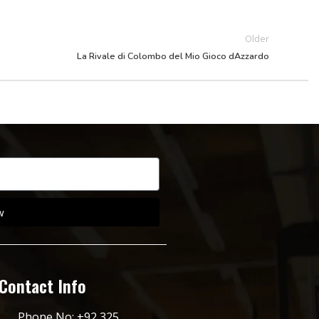
Older
La Rivale di Colombo del Mio Gioco dAzzardo
w
Contact Info
Phone No: +92 325