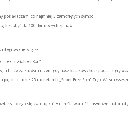
 posiadaczami co najmniej 3 zamkniętych symboli.
mogli zdobyć do 100 darmowych spinów.
zintegrowane w grze:
 Free” i „Golden Run”.
 a także za każdym razem gdy nasz kaczkowy lider podczas gry os
ęciu liniach z 25 monetami i „Super Free Spin” Tryb. W tym wyższej l
tarzającego się zwrotu, który określa wartość kasynowej automaty. 