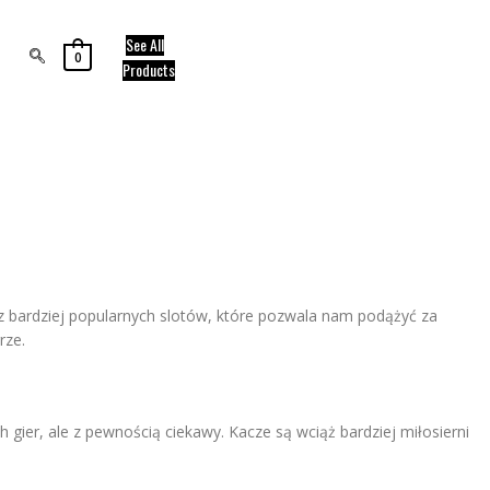
See All
0
Products
 bardziej popularnych slotów, które pozwala nam podążyć za
rze.
ier, ale z pewnością ciekawy. Kacze są wciąż bardziej miłosierni