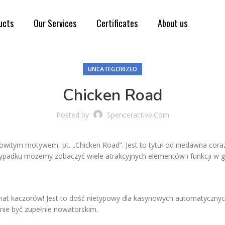
ucts
Our Services
Certificates
About us
UNCATEGORIZED
Chicken Road
Posted by
Spenceractive.com
itym motywem, pt. „Chicken Road”. Jest to tytuł od niedawna coraz
ypadku możemy zobaczyć wiele atrakcyjnych elementów i funkcji w g
at kaczorów! Jest to dość nietypowy dla kasynowych automatycznych g
nie być zupełnie nowatorskim.