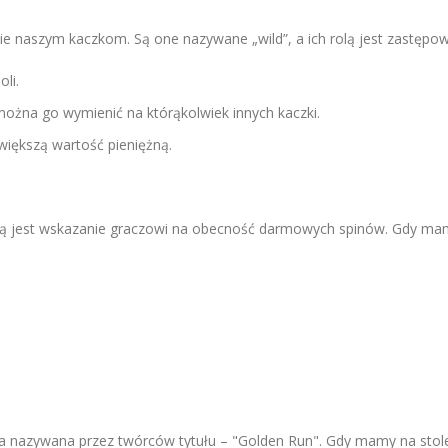
ie naszym kaczkom. Są one nazywane „wild”, a ich rolą jest zastępow
li.
ożna go wymienić na którąkolwiek innych kaczki.
większą wartość pieniężną.
h rolą jest wskazanie graczowi na obecność darmowych spinów. Gdy 
a nazywana przez twórców tytułu – "Golden Run". Gdy mamy na stol