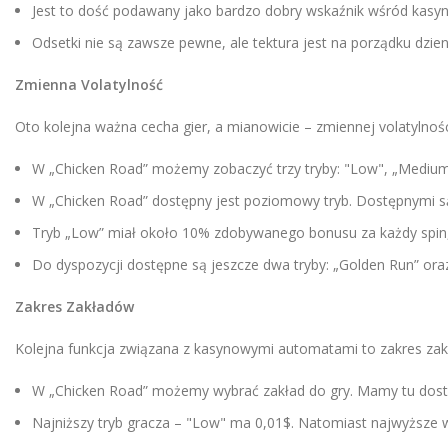
Jest to dość podawany jako bardzo dobry wskaźnik wśród kas
Odsetki nie są zawsze pewne, ale tektura jest na porządku dzie
Zmienna Volatylność
Oto kolejna ważna cecha gier, a mianowicie – zmiennej volatylno
W „Chicken Road” możemy zobaczyć trzy tryby: "Low", „Medium"
W „Chicken Road” dostępny jest poziomowy tryb. Dostępnymi są
Tryb „Low” miał około 10% zdobywanego bonusu za każdy spin,
Do dyspozycji dostępne są jeszcze dwa tryby: „Golden Run” oraz
Zakres Zakładów
Kolejna funkcja związana z kasynowymi automatami to zakres za
W „Chicken Road” możemy wybrać zakład do gry. Mamy tu dost
Najniższy tryb gracza – "Low" ma 0,01$. Natomiast najwyższe 