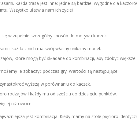
sami. Każda trasa jest inne: jedne są bardziej wygodne dla kaczorów
ntu. Wszystko ułatwia nam ich życie!
 się w zupełnie szczególny sposób do motywu kaczek.
zami i każda z nich ma swój własny unikalny model.
rodzajów, które mogą być składane do kombinacji, aby zdobyć większe
 możemy je zobaczyć podczas gry. Wartości są następujące:
rzynastokroć wyższą w porównaniu do kaczek.
oro rodzajów i każdy ma od sześciu do dziesięciu punktów.
ięcej niż owoce.
jważniejsza jest kombinacja. Kiedy mamy na stole pięcioro identycz