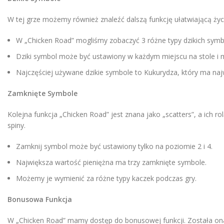
W tej grze możemy również znaleźć dalszą funkcję ułatwiającą życ
W „Chicken Road” mogliśmy zobaczyć 3 różne typy dzikich symbo
Dziki symbol może być ustawiony w każdym miejscu na stole i m
Najczęściej używane dzikie symbole to Kukurydza, który ma naj
Zamknięte Symbole
Kolejna funkcja „Chicken Road” jest znana jako „scatters”, a ic
spiny.
Zamknij symbol może być ustawiony tylko na poziomie 2 i 4.
Największa wartość pieniężna ma trzy zamknięte symbole.
Możemy je wymienić za różne typy kaczek podczas gry.
Bonusowa Funkcja
W „Chicken Road” mamy dostęp do bonusowej funkcji. Została on