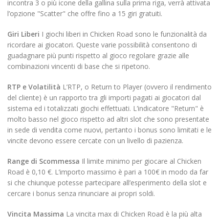
incontra 3 o più icone della gallina sulla prima riga, verrà attivata
l’opzione "Scatter" che offre fino a 15 giri gratuiti.
Giri Liberi
I giochi liberi in Chicken Road sono le funzionalità da
ricordare ai giocatori. Queste varie possibilità consentono di
guadagnare più punti rispetto al gioco regolare grazie alle
combinazioni vincenti di base che si ripetono.
RTP e Volatilità
L’RTP, o Return to Player (ovvero il rendimento
del cliente) è un rapporto tra gli importi pagati ai giocatori dal
sistema ed i totalizzati giochi effettuati. L’indicatore "Return" è
molto basso nel gioco rispetto ad altri slot che sono presentate
in sede di vendita come nuovi, pertanto i bonus sono limitati e le
vincite devono essere cercate con un livello di pazienza.
Range di Scommessa
Il limite minimo per giocare al Chicken
Road è 0,10 €. L’importo massimo è pari a 100€ in modo da far
si che chiunque potesse partecipare all’esperimento della slot e
cercare i bonus senza rinunciare ai propri soldi.
Vincita Massima
La vincita max di Chicken Road è la più alta