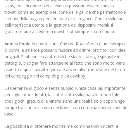
spins, ma i riconoscitori di evento possono essere spesso
trovati come ad esempio le icone delle galline che permettono il
cambio della pagina per cercarne altre in gioco. Con lo sviluppo
dell’interfaccia utente e la gestione dei dispositivi mobili, il
giocatore può accedere a questi slot sempre e comunque.
Analisi finale
In conclusione Chicken Road Gioco è un esempio
di come le aziende possano riuscire ad offrire loro titoli con idee
originali. Sebbene le caratteristiche siano state già spiegate in
dettaglio, bisogna fare attenzione al fatto che sono molto varie
rispetto a qualsiasi altro gioco e anche all’introduzione del tema
del campeggio nel campidoglio da cowboy.
L’esperienza di gioco è senza dubbio l’unica cosa più importante
per il giocatore. Infatti, la slot è stata sviluppata in modo tale
che i giochi gratuiti o le vincite siano una realtà solo dopo lungo
tempo trascorso in cerca dei bonus con combinazioni vincenti di
base.
La possibilità di ottenere moltissime combinazioni vincenti a