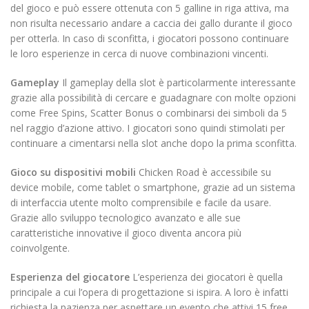
del gioco e può essere ottenuta con 5 galline in riga attiva, ma
non risulta necessario andare a caccia dei gallo durante il gioco
per otterla. In caso di sconfitta, i giocatori possono continuare
le loro esperienze in cerca di nuove combinazioni vincenti.
Gameplay
Il gameplay della slot è particolarmente interessante
grazie alla possibilità di cercare e guadagnare con molte opzioni
come Free Spins, Scatter Bonus o combinarsi dei simboli da 5
nel raggio d’azione attivo. I giocatori sono quindi stimolati per
continuare a cimentarsi nella slot anche dopo la prima sconfitta.
Gioco su dispositivi mobili
Chicken Road è accessibile su
device mobile, come tablet o smartphone, grazie ad un sistema
di interfaccia utente molto comprensibile e facile da usare.
Grazie allo sviluppo tecnologico avanzato e alle sue
caratteristiche innovative il gioco diventa ancora più
coinvolgente.
Esperienza del giocatore
L’esperienza dei giocatori è quella
principale a cui l’opera di progettazione si ispira. A loro è infatti
richiesta la pazienza per aspettare un evento che attivi 15 free