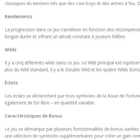
classiques du western tels que des cow-boys et des armes à feu. 
Rendements
La progression dans ce jeu s’améliore en fonction des récompenses a
longue durée et offrant un attrait constant à joueurs fidèles.
Wilds
Il y a cinq différents wilds dans ce jeu. Le Wild principal est re
plus du Wild standard, il y a le Double Wild et les quatre Wilds Bo
Éclats
Les éclats se déclenchent par trois symboles de la Roue de Fortune,
également de l’or libre – en quantité variable.
Caractéristiques de Bonus
Le jeu se démarque par plusieurs fonctionnalités de bonus variées 
une sélection de symboles supplémentaires pour créer un gain combi