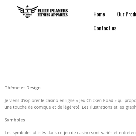
Home
Our Prod
Contact us
Thème et Design
Je viens d’explorer le casino en ligne « Jeu Chicken Road » qui prop
une touche de comique et de légèreté. Les illustrations et les grap
Symboles
Les symboles utilisés dans ce jeu de casino sont variés et entrete