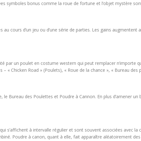
Des symboles bonus comme la roue de fortune et l’objet mystère son
u cours d’un jeu ou d’une série de parties. Les gains augmentent avec
présenté par un poulet en costume western qui peut remplacer n’impor
nus – « Chicken Road » (Poulets), « Roue de la chance », « Bureau des
 le Bureau des Poulettes et Poudre à Cannon. En plus d’amener un bonu
qui s’affichent à intervalle régulier et sont souvent associées avec 
né. Poudre à canon, quant à elle, fait apparaître aléatoirement des b