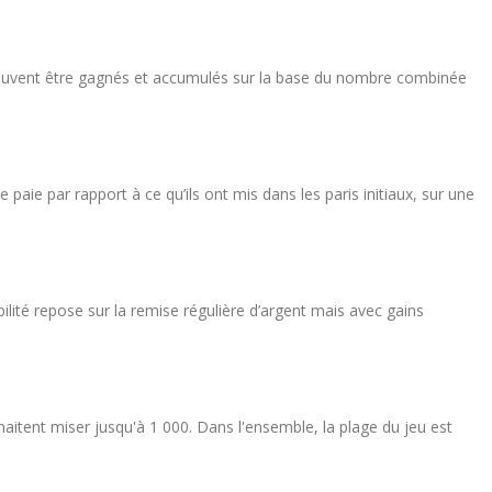
s peuvent être gagnés et accumulés sur la base du nombre combinée
aie par rapport à ce qu’ils ont mis dans les paris initiaux, sur une
bilité repose sur la remise régulière d’argent mais avec gains
aitent miser jusqu'à 1 000. Dans l'ensemble, la plage du jeu est