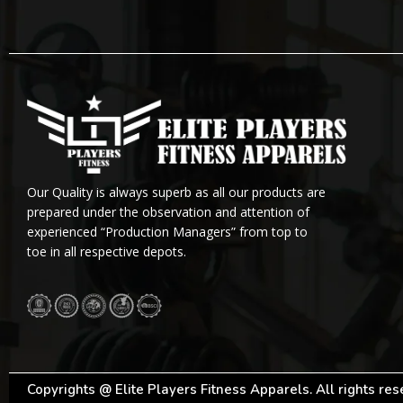
Our Quality is always superb as all our products are
prepared under the observation and attention of
experienced “Production Managers” from top to
toe in all respective depots.
Copyrights @ Elite Players Fitness Apparels. All rights re