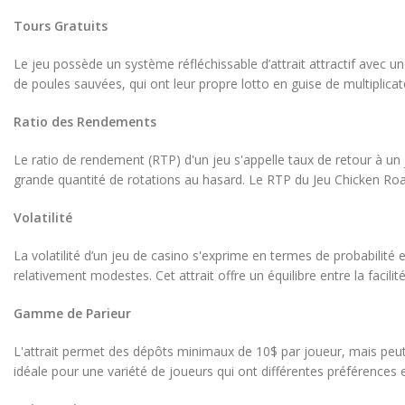
Tours Gratuits
Le jeu possède un système réfléchissable d’attrait attractif avec
de poules sauvées, qui ont leur propre lotto en guise de multiplicat
Ratio des Rendements
Le ratio de rendement (RTP) d'un jeu s'appelle taux de retour à un 
grande quantité de rotations au hasard. Le RTP du Jeu Chicken Roa
Volatilité
La volatilité d’un jeu de casino s'exprime en termes de probabilité 
relativement modestes. Cet attrait offre un équilibre entre la facili
Gamme de Parieur
L'attrait permet des dépôts minimaux de 10$ par joueur, mais peut 
idéale pour une variété de joueurs qui ont différentes préférences e