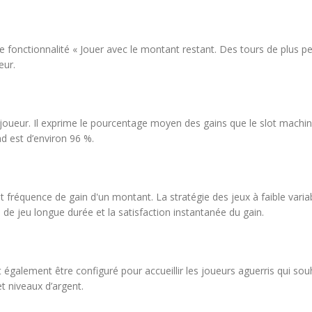
 une fonctionnalité « Jouer avec le montant restant. Des tours de plu
eur.
joueur. Il exprime le pourcentage moyen des gains que le slot machine p
d est d’environ 96 %.
et fréquence de gain d'un montant. La stratégie des jeux à faible varia
té de jeu longue durée et la satisfaction instantanée du gain.
également être configuré pour accueillir les joueurs aguerris qui souh
t niveaux d’argent.