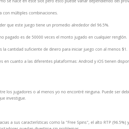
ómo se hace en este slot pero esto puede variar dependiendo del prov
a con múltiples combinaciones.
der que este juego tiene un promedio alrededor del 96.5%.
mo pagado es de 50000 veces el monto jugado en cualquier renglón.
 la cantidad suficiente de dinero para iniciar juego con al menos $1.
es en cuanto a las diferentes plataformas: Android y iOS tienen dispon
 entre los jugadores o al menos yo no encontré ninguna. Puede ser d
ue investigue.
cias a sus características como la "Free Spins", el alto RTP (96.5%)
stadores puedan divertirse sin problemas.