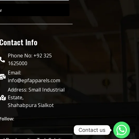
w
Contact Info
Phone No: +92 325
1625000
Email:
info@epfapparels.com
Address: Small Industrial
Estate,
Shahabpura Sialkot
Follow:
Contact us