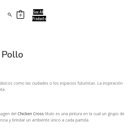
See All
0
Products
 Pollo
lásicos como las ciudades o los espacios futuristas. La inspiración
nte.
imagen del
Chicken Cross
título es una pintura en la cual un grupo de
encia y brindar un ambiente único a cada partida.