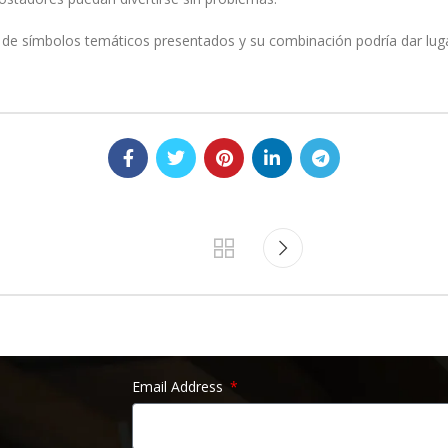
idad de símbolos temáticos presentados y su combinación podría dar lu
Email Address