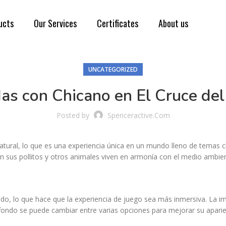
ucts
Our Services
Certificates
About us
UNCATEGORIZED
as con Chicano en El Cruce del
Posted by
Spenceractive.com
natural, lo que es una experiencia única en un mundo lleno de temas c
an sus pollitos y otros animales viven en armonía con el medio ambie
llado, lo que hace que la experiencia de juego sea más inmersiva. La 
 El fondo se puede cambiar entre varias opciones para mejorar su apari