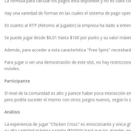
La fórmula para calcular los pagos está disponible y no es clara c
Hay una variedad de formas en las cuales el sistema de pago oper
En cuanto al RTP (Retorno al Jugador) la empresa ha dado a enten
Se puede jugar desde $0,01 hasta $100 por punto y su valor máxi
Además, para acceder a esta característica "Free Spins" necesitarás
Para jugar o ver una demostración de este slot, no hay restriccion
móviles.
Participante
El nivel de la comunidad es alto y parece haber poca interacción
pero podría suceder el mismo con otros juegos nuevos, según lo q
Análisis
La experiencia de jugar "Chicken Cross" es emocionante y única gra
su alta cantidad máxima pagada ($50000) hará que los grandes apo