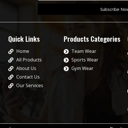
Subscribe No
Quick Links
Products Categories
Home
Team Wear
All Products
Sports Wear
About Us
Gym Wear
Contact Us
Our Services