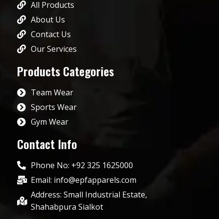
All Products
About Us
Contact Us
Our Services
Products Categories
Team Wear
Sports Wear
Gym Wear
Contact Info
Phone No: +92 325 1625000
Email: info@epfapparels.com
Address: Small Industrial Estate,
Shahabpura Sialkot