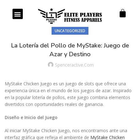
Our Products
Our Services
UNCATEGORIZED
La Lotería del Pollo de MyStake: Juego de
Azar y Destino
Spenceractive.com
MyStake Chicken Juego es un juego de slots que ofrece una
experiencia única en el mundo de los juegos de azar. Inspirado
en la popular lotería de pollos, este juego combina elementos
divertidos con oportunidades reales de ganancia.
Diseño e Inicio del Juego
Al iniciar MyStake Chicken Juego, nos encontramos ante una
interfaz gráfica que refleja el ambiente de
MyStake Chicken