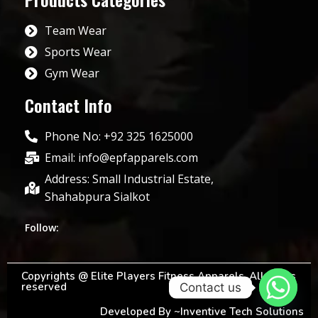
Team Wear
Sports Wear
Gym Wear
Contact Info
Phone No: +92 325 1625000
Email: info@epfapparels.com
Address: Small Industrial Estate,
Shahabpura Sialkot
Follow:
Copyrights @ Elite Players Fitness Apparels. All rights
reserved
Contact us
Developed By ~Inventive Tech Solutions