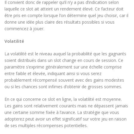
Il convient donc de rappeler qu’il n’y a pas d’indication selon
laquelle ce slot ait atteint un rendement élevé. Ce facteur doit
être pris en compte lorsque l’on détermine quel jeu choisir, car il
donne une idée plus claire des résultats possibles si vous
commencez à jouer.
Volatilité
La volatilité est le niveau auquel la probabilité que les gagnants
soient distribués dans un slot change en cours de session. Ce
paramètre s’exprime généralement sur une échelle comprise
entre faible et élevée, indiquant ainsi si vous serez
probablement récompensé souvent avec des gains modestes
ou si les chances sont infimes d’obtenir de grosses sommes.
En ce qui concerne ce slot en ligne, la volatilité est moyenne.
Les gains sont relativement courants mais ne dépassent jamais
une certaine somme fixée à l’avance. La stratégie que vous
adopterez peut avoir un effet significatif sur votre jeu en raison
de ses multiples récompenses potentielles.