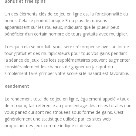
Bonus et free spins
Un des éléments clés de ce jeu en ligne est la fonctionnalité du
bonus. Cela se produit lorsque 3 ou plus de maisons
apparaissent sur les rouleaux, indiquant que le joueur peut
bénéficier d’un certain nombre de tours gratuits avec multiplier.
Lorsque cela se produit, vous serez récompensé avec un lot de
tour gratuit et des multiplicateurs pour tous vos gains pendant
la séance de jeux. Ces lots supplémentaires peuvent augmenter
considérablement les chances de gagner un jackpot ou
simplement faire grimper votre score si le hasard est favorable.
Rendement
Le rendement total de ce jeu en ligne, également appelé « taux
de retour », fait référence au pourcentage des mises totales que
vous pariez qui sont redistribuées sous forme de gains. C’est
généralement une statistique utilisée par les sites web
proposant des jeux comme indiqué ci-dessus.