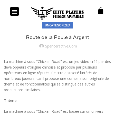
Our Products
Our Services
UNCATEGORIZED
Route de la Poule à Argent
Spenceractive.com
La machine à sous "Chicken Road" est un jeu vidéo créé par des
développeurs d’origine chinoise et proposé par plusieurs
opérateurs en ligne réputés. Ce titre a suscité l’intérêt de
nombreux joueurs, car il propose une combinaison originale de
thème et de fonctionnalités qui se distingue des autres
productions similaires.
Thème
La machine à sous "Chicken Road" est basée sur un univers