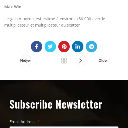
Max Win
Le gain maximal est estimé à environs x50 000 avec le
multiplicateur et multiplicateur du scatter.
Newer
Older
Subscribe Newsletter
Email Address