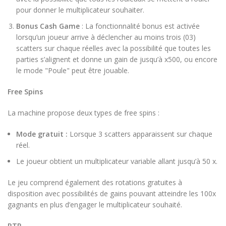
pour donner le multiplicateur souhaiter.
Bonus Cash Game
: La fonctionnalité bonus est activée
lorsqu’un joueur arrive à déclencher au moins trois (03)
scatters sur chaque réelles avec la possibilité que toutes les
parties s’alignent et donne un gain de jusqu’à x500, ou encore
le mode "Poule" peut être jouable.
Free Spins
La machine propose deux types de free spins :
Mode gratuit :
Lorsque 3 scatters apparaissent sur chaque
réel.
Le joueur obtient un multiplicateur variable allant jusqu’à 50 x.
Le jeu comprend également des rotations gratuites à
disposition avec possibilités de gains pouvant atteindre les 100x
gagnants en plus d’engager le multiplicateur souhaité.
RTP