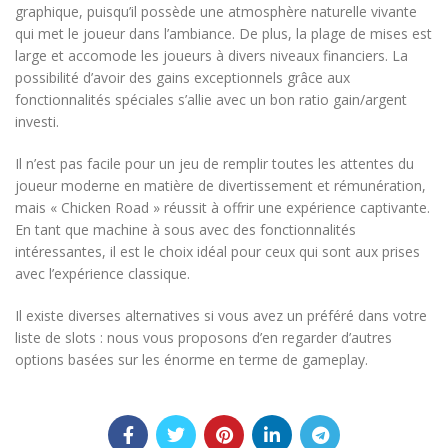
graphique, puisqu’il possède une atmosphère naturelle vivante
qui met le joueur dans l’ambiance. De plus, la plage de mises est
large et accomode les joueurs à divers niveaux financiers. La
possibilité d’avoir des gains exceptionnels grâce aux
fonctionnalités spéciales s’allie avec un bon ratio gain/argent
investi.
Il n’est pas facile pour un jeu de remplir toutes les attentes du
joueur moderne en matière de divertissement et rémunération,
mais « Chicken Road » réussit à offrir une expérience captivante.
En tant que machine à sous avec des fonctionnalités
intéressantes, il est le choix idéal pour ceux qui sont aux prises
avec l’expérience classique.
Il existe diverses alternatives si vous avez un préféré dans votre
liste de slots : nous vous proposons d’en regarder d’autres
options basées sur les énorme en terme de gameplay.