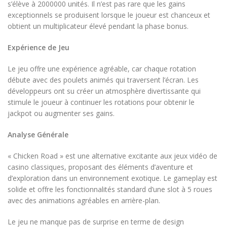
s’élève à 2000000 unités. Il n’est pas rare que les gains
exceptionnels se produisent lorsque le joueur est chanceux et
obtient un multiplicateur élevé pendant la phase bonus.
Expérience de Jeu
Le jeu offre une expérience agréable, car chaque rotation
débute avec des poulets animés qui traversent l’écran. Les
développeurs ont su créer un atmosphère divertissante qui
stimule le joueur à continuer les rotations pour obtenir le
jackpot ou augmenter ses gains.
Analyse Générale
« Chicken Road » est une alternative excitante aux jeux vidéo de
casino classiques, proposant des éléments d’aventure et
d’exploration dans un environnement exotique. Le gameplay est
solide et offre les fonctionnalités standard d’une slot à 5 roues
avec des animations agréables en arrière-plan.
Le jeu ne manque pas de surprise en terme de design