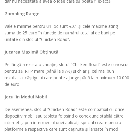
dar nu necesitate a avea o idee care să poată fi exactă.
Gambling Range
Valele minime pentru un joc sunt €0.1 și cele maxime ating
suma de 25 euro în funcție de numărul total al de bani pe
unitate din slot-ul "Chicken Road".
Jucarea Maximă Obținută
Pe lângă a exista o variație, slotul "Chicken Road" este cunoscut
pentru săi RTP mare (până la 97%) și chiar și cel mai bun
rezultat al câștigului care poate ajunge până la maximum 10.000
de euro.
Jocul în Modul Mobil
De asemenea, slot-ul "Chicken Road" este compatibil cu orice
dispozitiv mobil sau tableta folosind o conexiune stabilă către
internet și prin intermediul unei aplicații special create pentru
platformele respective care sunt deținute și lansate în mod