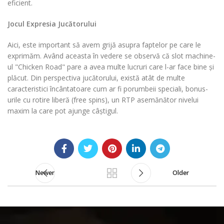
eficient.
Jocul Expresia Jucătorului
Aici, este important să avem grijă asupra faptelor pe care le
exprimăm. Având aceasta în vedere se observă că slot machine-
ul "Chicken Road" pare a avea multe lucruri care l-ar face bine și
plăcut. Din perspectiva jucătorului, există atât de multe
caracteristici încântatoare cum ar fi porumbeii speciali, bonus-
urile cu rotire liberă (free spins), un RTP asemănător nivelui
maxim la care pot ajunge câștigul.
Newer
Older