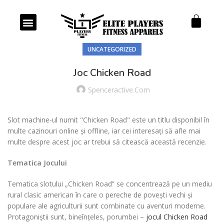
Our Products
Our Services
UNCATEGORIZED
Joc Chicken Road
Spenceractive.com
Slot machine-ul numit "Chicken Road" este un titlu disponibil în
multe cazinouri online și offline, iar cei interesați să afle mai
multe despre acest joc ar trebui să citească această recenzie.
Tematica Jocului
Tematica slotului „Chicken Road” se concentrează pe un mediu
rural clasic american în care o pereche de povești vechi și
populare ale agriculturii sunt combinate cu aventuri moderne.
Protagoniștii sunt, bineînțeles, porumbei –
jocul Chicken Road