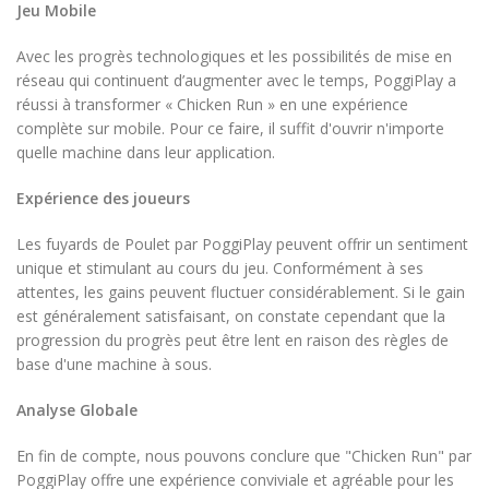
Jeu Mobile
Avec les progrès technologiques et les possibilités de mise en
réseau qui continuent d’augmenter avec le temps, PoggiPlay a
réussi à transformer « Chicken Run » en une expérience
complète sur mobile. Pour ce faire, il suffit d'ouvrir n'importe
quelle machine dans leur application.
Expérience des joueurs
Les fuyards de Poulet par PoggiPlay peuvent offrir un sentiment
unique et stimulant au cours du jeu. Conformément à ses
attentes, les gains peuvent fluctuer considérablement. Si le gain
est généralement satisfaisant, on constate cependant que la
progression du progrès peut être lent en raison des règles de
base d'une machine à sous.
Analyse Globale
En fin de compte, nous pouvons conclure que "Chicken Run" par
PoggiPlay offre une expérience conviviale et agréable pour les