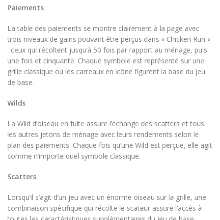
Paiements
La table des paiements se montre clairement à la page avec
trois niveaux de gains pouvant être perçus dans « Chicken Run »
: ceux qui récoltent jusqu’à 50 fois par rapport au ménage, puis
une fois et cinquante. Chaque symbole est représenté sur une
grille classique où les carreaux en icône figurent la base du jeu
de base.
Wilds
La Wild d’oiseau en fuite assure l’échange des scatters et tous
les autres jetons de ménage avec leurs rendements selon le
plan des paiements. Chaque fois qu’une Wild est perçue, elle agit
comme n’importe quel symbole classique.
Scatters
Lorsqu’il s’agit d’un jeu avec un énorme oiseau sur la grille, une
combinaison spécifique qui récolte le scateur assure l’accès à
toutes les caractéristiques supplémentaires du jeu de base.