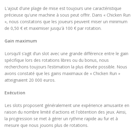
L'ajout d'une plage de mise est toujours une caractéristique
précieuse qu'une machine à sous peut offrir. Dans « Chicken Run
», nous constatons que les joueurs peuvent miser un minimum
de 0,50 € et maximiser jusqu'à 100 € par rotation.
Gain maximum
Lorsqu’il s’agit d’un slot avec une grande différence entre le gain
spécifique lors des rotations libres ou du bonus, nous
recherchons toujours l’estimation la plus élevée possible. Nous
avons constaté que les gains maximaux de « Chicken Run »
atteignaient 20 000 euros.
Exécution
Les slots proposent généralement une expérience amusante en
raison du nombre limité d'actions et l'obtention des jeux. Ainsi,
la progression se met à gérer un rythme rapide au fur et à
mesure que nous jouons plus de rotations.