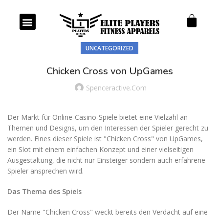
Our Products
Our Services
UNCATEGORIZED
Chicken Cross von UpGames
Spenceractive.com
Der Markt für Online-Casino-Spiele bietet eine Vielzahl an
Themen und Designs, um den Interessen der Spieler gerecht zu
werden. Eines dieser Spiele ist "Chicken Cross" von UpGames,
ein Slot mit einem einfachen Konzept und einer vielseitigen
Ausgestaltung, die nicht nur Einsteiger sondern auch erfahrene
Spieler ansprechen wird.
Das Thema des Spiels
Der Name "Chicken Cross" weckt bereits den Verdacht auf eine