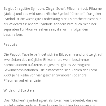
Es gibt 5 reguläre Symbole: Ziege, Schaf, Pflaume (rot), Pflaume
(violett) und das wild-unspezifische Symbol "Chicken". Das Joker-
Symbol ist die wichtigste Entdeckung hier. Es erscheint nicht nur
als Wildcard für andere Symbole sondern wird auch mit einer
separaten Funktion versehen sein, die wir im folgenden
beschreiben.
Payouts
Die Payout-Tabelle befindet sich im Bildschirmrand und zeigt auf
zwei Seiten das mögliche Einkommen, wenn bestimmte
Kombinationen auftreten. Insgesamt gibt es 22 mögliche
Gewinncombinationen. Die einfachsten sind Zahlen der Form
XXXX (eine Reihe von vier gleichen Symbolen) oder drei
Pflaumen auf einer Linie.
Wilds und Scatters
Das "Chicken"-Symbol agiert als Joker, was bedeutet, dass es
anstelle jeder anderen Figur in einer Kombination eingesetzt