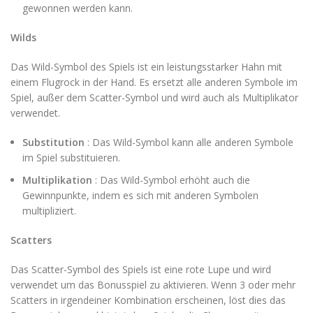
gewonnen werden kann.
Wilds
Das Wild-Symbol des Spiels ist ein leistungsstarker Hahn mit
einem Flugrock in der Hand. Es ersetzt alle anderen Symbole im
Spiel, außer dem Scatter-Symbol und wird auch als Multiplikator
verwendet.
Substitution
: Das Wild-Symbol kann alle anderen Symbole
im Spiel substituieren.
Multiplikation
: Das Wild-Symbol erhöht auch die
Gewinnpunkte, indem es sich mit anderen Symbolen
multipliziert.
Scatters
Das Scatter-Symbol des Spiels ist eine rote Lupe und wird
verwendet um das Bonusspiel zu aktivieren. Wenn 3 oder mehr
Scatters in irgendeiner Kombination erscheinen, löst dies das