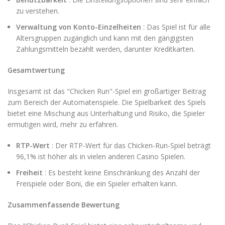
zu verstehen.
Verwaltung von Konto-Einzelheiten
: Das Spiel ist für alle
Altersgruppen zugänglich und kann mit den gängigsten
Zahlungsmitteln bezahlt werden, darunter Kreditkarten.
Gesamtwertung
Insgesamt ist das "Chicken Run"-Spiel ein großartiger Beitrag
zum Bereich der Automatenspiele. Die Spielbarkeit des Spiels
bietet eine Mischung aus Unterhaltung und Risiko, die Spieler
ermutigen wird, mehr zu erfahren.
RTP-Wert
: Der RTP-Wert für das Chicken-Run-Spiel beträgt
96,1% ist höher als in vielen anderen Casino Spielen.
Freiheit
: Es besteht keine Einschränkung des Anzahl der
Freispiele oder Boni, die ein Spieler erhalten kann.
Zusammenfassende Bewertung