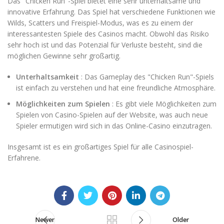
Das "Chicken Run"-Spiel bietet eine sehr unterhaltsame und
innovative Erfahrung. Das Spiel hat verschiedene Funktionen wie
Wilds, Scatters und Freispiel-Modus, was es zu einem der
interessantesten Spiele des Casinos macht. Obwohl das Risiko
sehr hoch ist und das Potenzial für Verluste besteht, sind die
möglichen Gewinne sehr großartig.
Unterhaltsamkeit
: Das Gameplay des "Chicken Run"-Spiels
ist einfach zu verstehen und hat eine freundliche Atmosphäre.
Möglichkeiten zum Spielen
: Es gibt viele Möglichkeiten zum
Spielen von Casino-Spielen auf der Website, was auch neue
Spieler ermutigen wird sich in das Online-Casino einzutragen.
Insgesamt ist es ein großartiges Spiel für alle Casinospiel-
Erfahrene.
Newer
Older