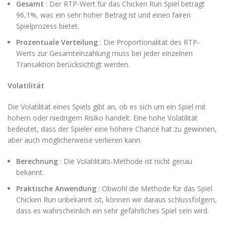
Gesamt
: Der RTP-Wert für das Chicken Run Spiel beträgt
96,1%, was ein sehr hoher Betrag ist und einen fairen
Spielprozess bietet.
Prozentuale Verteilung
: Die Proportionalität des RTP-
Werts zur Gesamteinzahlung muss bei jeder einzelnen
Transaktion berücksichtigt werden.
Volatilität
Die Volatilität eines Spiels gibt an, ob es sich um ein Spiel mit
hohem oder niedrigem Risiko handelt. Eine hohe Volatilität
bedeutet, dass der Spieler eine höhere Chance hat zu gewinnen,
aber auch möglicherweise verlieren kann.
Berechnung
: Die Volatilitäts-Methode ist nicht genau
bekannt.
Praktische Anwendung
: Obwohl die Methode für das Spiel
Chicken Run unbekannt ist, können wir daraus schlussfolgern,
dass es wahrscheinlich ein sehr gefährliches Spiel sein wird.