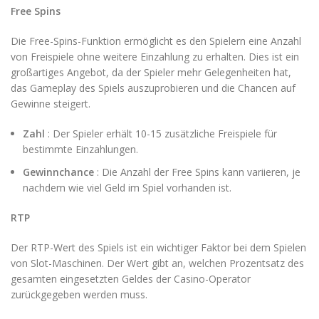
Free Spins
Die Free-Spins-Funktion ermöglicht es den Spielern eine Anzahl
von Freispiele ohne weitere Einzahlung zu erhalten. Dies ist ein
großartiges Angebot, da der Spieler mehr Gelegenheiten hat,
das Gameplay des Spiels auszuprobieren und die Chancen auf
Gewinne steigert.
Zahl
: Der Spieler erhält 10-15 zusätzliche Freispiele für
bestimmte Einzahlungen.
Gewinnchance
: Die Anzahl der Free Spins kann variieren, je
nachdem wie viel Geld im Spiel vorhanden ist.
RTP
Der RTP-Wert des Spiels ist ein wichtiger Faktor bei dem Spielen
von Slot-Maschinen. Der Wert gibt an, welchen Prozentsatz des
gesamten eingesetzten Geldes der Casino-Operator
zurückgegeben werden muss.