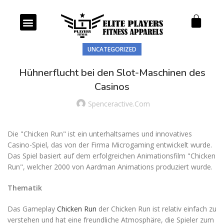
Our Products
Our Services
UNCATEGORIZED
Hühnerflucht bei den Slot-Maschinen des
Casinos
Spenceractive.com
Die "Chicken Run" ist ein unterhaltsames und innovatives
Casino-Spiel, das von der Firma Microgaming entwickelt wurde.
Das Spiel basiert auf dem erfolgreichen Animationsfilm "Chicken
Run", welcher 2000 von Aardman Animations produziert wurde.
Thematik
Das Gameplay
Chicken Run
der Chicken Run ist relativ einfach zu
verstehen und hat eine freundliche Atmosphäre, die Spieler zum