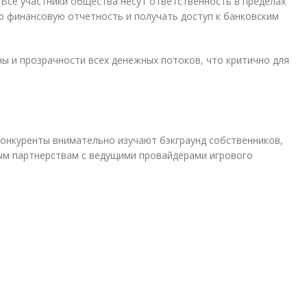
се участники общества несут ответственность в пределах
ую финансовую отчетность и получать доступ к банковским
ы и прозрачности всех денежных потоков, что критично для
Конкуренты внимательно изучают бэкграунд собственников,
ным партнерствам с ведущими провайдерами игрового