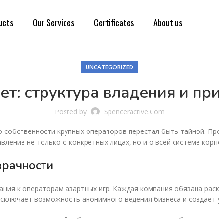
ucts
Our Services
Certificates
About us
UNCATEGORIZED
ет: структура владения и п
Posted by
Spenceractive.com
 о собственности крупных операторов перестал быть тайной. П
вление не только о конкретных лицах, но и о всей системе кор
зрачности
ания к операторам азартных игр. Каждая компания обязана ра
исключает возможность анонимного ведения бизнеса и создает у