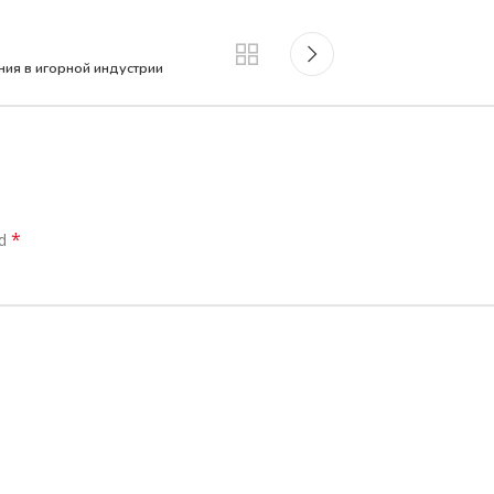
ия в игорной индустрии
*
ed