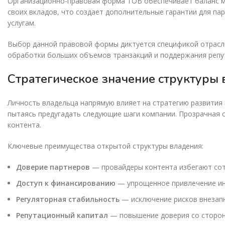
Организационно-правовая форма ТОВ обеспечивает баланс ме
своих вкладов, что создает дополнительные гарантии для па
услугам.
Выбор данной правовой формы диктуется спецификой отрасли
обработки больших объемов транзакций и поддержания репут
Стратегическое значение структуры
Личность владельца напрямую влияет на стратегию развития 
пытаясь предугадать следующие шаги компании. Прозрачная 
контента.
Ключевые преимущества открытой структуры владения:
Доверие партнеров
— провайдеры контента избегают сот
Доступ к финансированию
— упрощенное привлечение ин
Регуляторная стабильность
— исключение рисков внезапн
Репутационный капитал
— повышение доверия со сторон