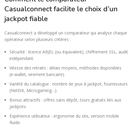
Casualconnect facilite le choix d’un
jackpot fiable
Casualconnect a développé un comparateur qui analyse chaque
opérateur selon plusieurs critères :
Sécurité : licence ARJEL (ou équivalent), chiffrement SSL, audit
indépendant.
Vitesse des retraits : délais moyens, méthodes disponibles
(e‑wallet, virement bancaire).
Variété du catalogue : nombre de jeux à jackpot, fournisseurs
(NetEnt, Microgaming…).
Bonus attractifs : offres sans dépôt, tours gratuits liés aux
jackpots.
Expérience utilisateur : ergonomie du site, version mobile
fluide.