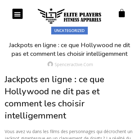
Our Products
Our Services
UNCATEGORIZED
Jackpots en ligne : ce que Hollywood ne dit
pas et comment les choisir intelligemment
Spenceractive.com
Jackpots en ligne : ce que
Hollywood ne dit pas et
comment les choisir
intelligemment
Vous avez vu dans les films des personnages qui décrochent un
jackpot gigantesque en un claquement de doigts ? La réalité du