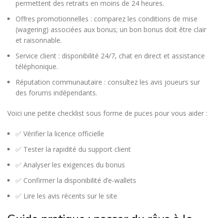
permettent des retraits en moins de 24 heures.
Offres promotionnelles : comparez les conditions de mise
(wagering) associées aux bonus; un bon bonus doit être clair
et raisonnable.
Service client : disponibilité 24/7, chat en direct et assistance
téléphonique.
Réputation communautaire : consultez les avis joueurs sur
des forums indépendants.
Voici une petite checklist sous forme de puces pour vous aider :
✅ Vérifier la licence officielle
✅ Tester la rapidité du support client
✅ Analyser les exigences du bonus
✅ Confirmer la disponibilité d’e‑wallets
✅ Lire les avis récents sur le site