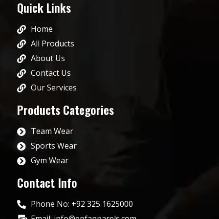
Quick Links
Home
All Products
About Us
Contact Us
Our Services
Products Categories
Team Wear
Sports Wear
Gym Wear
Contact Info
Phone No: +92 325 1625000
Email: info@epfapparels.com