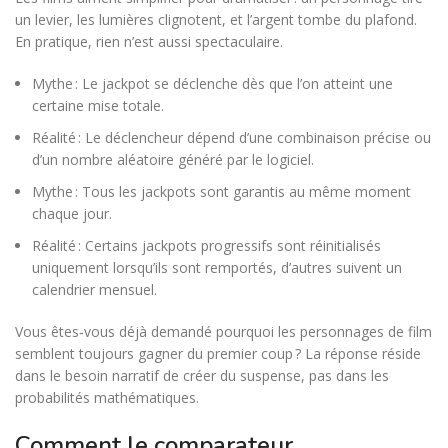
un levier, les lumières clignotent, et l’argent tombe du plafond.
En pratique, rien n’est aussi spectaculaire.
Mythe : Le jackpot se déclenche dès que l’on atteint une
certaine mise totale.
Réalité : Le déclencheur dépend d’une combinaison précise ou
d’un nombre aléatoire généré par le logiciel.
Mythe : Tous les jackpots sont garantis au même moment
chaque jour.
Réalité : Certains jackpots progressifs sont réinitialisés
uniquement lorsqu’ils sont remportés, d’autres suivent un
calendrier mensuel.
Vous êtes‑vous déjà demandé pourquoi les personnages de film
semblent toujours gagner du premier coup ? La réponse réside
dans le besoin narratif de créer du suspense, pas dans les
probabilités mathématiques.
Comment le comparateur