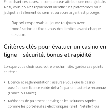
En cochant ces cases, le comparateur attribue une note globale.
Ainsi, vous pouvez rapidement identifier les plateformes où le
jackpot a réellement du sens et où votre argent est protégé.
Rappel responsable : Jouez toujours avec
modération et fixez‑vous des limites avant chaque
session.
Critères clés pour évaluer un casino en
ligne – sécurité, bonus et rapidité
Lorsque vous choisissez votre prochain site, gardez ces points
en tête :
Licence et réglementation : assurez‑vous que le casino
possède une licence valide délivrée par une autorité reconnue
(France ou Malte).
Méthodes de paiement : privilégiez les solutions rapides
comme les portefeuilles électroniques (Skrill, Neteller) qui