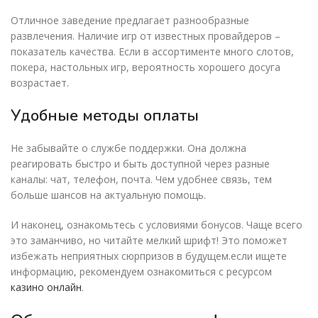
Отличное заведение предлагает разнообразные
развлечения. Наличие игр от известных провайдеров –
показатель качества. Если в ассортименте много слотов,
покера, настольных игр, вероятность хорошего досуга
возрастает.
Удобные методы оплаты
Не забывайте о службе поддержки. Она должна
реагировать быстро и быть доступной через разные
каналы: чат, телефон, почта. Чем удобнее связь, тем
больше шансов на актуальную помощь.
И наконец, ознакомьтесь с условиями бонусов. Чаще всего
это заманчиво, но читайте мелкий шрифт! Это поможет
избежать неприятных сюрпризов в будущем.если ищете
информацию, рекомендуем ознакомиться с ресурсом
казино онлайн
.