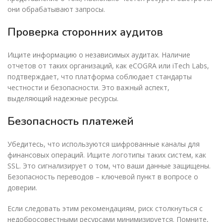
они обрабатывают запросы.
Проверка сторонних аудитов
Ищите информацию о независимых аудитах. Наличие
отчетов от таких организаций, как eCOGRA или iTech Labs,
подтверждает, что платформа соблюдает стандарты
честности и безопасности. Это важный аспект,
выделяющий надежные ресурсы.
Безопасность платежей
Убедитесь, что используются шифрованные каналы для
финансовых операций. Ищите логотипы таких систем, как
SSL. Это сигнализирует о том, что ваши данные защищены.
Безопасность переводов – ключевой пункт в вопросе о
доверии.
Если следовать этим рекомендациям, риск столкнуться с
недобросовестными ресурсами минимизируется. Помните,