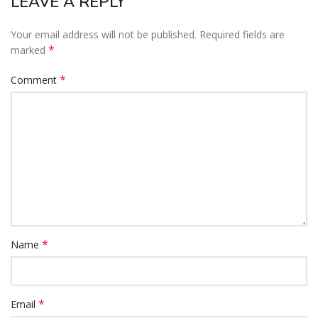
LEAVE A REPLY
Your email address will not be published.
Required fields are
*
marked
*
Comment
*
Name
*
Email