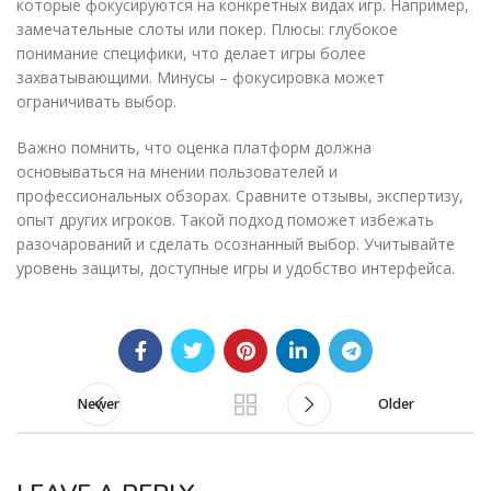
которые фокусируются на конкретных видах игр. Например,
замечательные слоты или покер. Плюсы: глубокое
понимание специфики, что делает игры более
захватывающими. Минусы – фокусировка может
ограничивать выбор.
Важно помнить, что оценка платформ должна
основываться на мнении пользователей и
профессиональных обзорах. Сравните отзывы, экспертизу,
опыт других игроков. Такой подход поможет избежать
разочарований и сделать осознанный выбор. Учитывайте
уровень защиты, доступные игры и удобство интерфейса.
Newer
Older