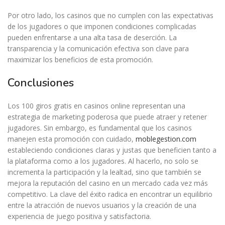
Por otro lado, los casinos que no cumplen con las expectativas
de los jugadores o que imponen condiciones complicadas
pueden enfrentarse a una alta tasa de deserción. La
transparencia y la comunicación efectiva son clave para
maximizar los beneficios de esta promoción.
Conclusiones
Los 100 giros gratis en casinos online representan una
estrategia de marketing poderosa que puede atraer y retener
jugadores. Sin embargo, es fundamental que los casinos
manejen esta promoción con cuidado,
moblegestion.com
estableciendo condiciones claras y justas que beneficien tanto a
la plataforma como a los jugadores. Al hacerlo, no solo se
incrementa la participación y la lealtad, sino que también se
mejora la reputación del casino en un mercado cada vez más
competitivo. La clave del éxito radica en encontrar un equilibrio
entre la atracción de nuevos usuarios y la creación de una
experiencia de juego positiva y satisfactoria.