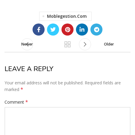
Moblegestion.com
Newer
Older
LEAVE A REPLY
Your email address will not be published.
Required fields are
*
marked
*
Comment