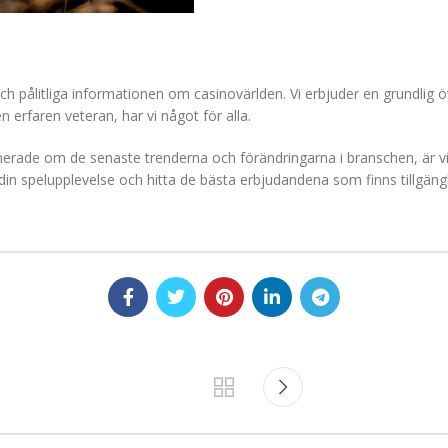
h pålitliga informationen om casinovärlden. Vi erbjuder en grundlig ö
 erfaren veteran, har vi något för alla.
rade om de senaste trenderna och förändringarna i branschen, är vi h
din spelupplevelse och hitta de bästa erbjudandena som finns tillgängl