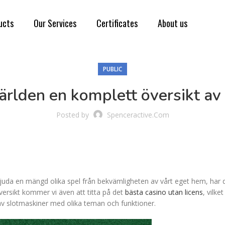
ucts
Our Services
Certificates
About us
PUBLIC
ärlden en komplett översikt av
Posted by
Spenceractive.com
bjuda en mängd olika spel från bekvämligheten av vårt eget hem, har d
översikt kommer vi även att titta på det
bästa casino utan licens
, vilke
d av slotmaskiner med olika teman och funktioner.