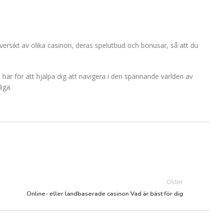
versikt av olika casinon, deras spelutbud och bonusar, så att du
är för att hjälpa dig att navigera i den spännande världen av
iga.
Older
Online- eller landbaserade casinon Vad är bäst för dig