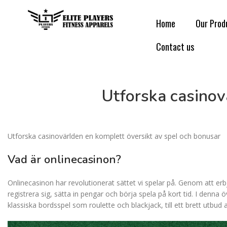
Home
Our Prod
Contact us
Utforska casinov
Utforska casinovärlden en komplett översikt av spel och bonusar
Vad är onlinecasinon?
Onlinecasinon har revolutionerat sättet vi spelar på. Genom att er
registrera sig, sätta in pengar och börja spela på kort tid. I denna 
klassiska bordsspel som roulette och blackjack, till ett brett utbu