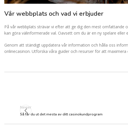
Vår webbplats och vad vi erbjuder
På vår webbplats strävar vi efter att ge dig den mest omfattande oc
kan göra välinformerade val. Oavsett om du är en ny spelare eller en
Genom att ständigt uppdatera vår information och hålla oss informe
onlinecasinon. Utforska våra guider och resurser för att maximera 
Newer
Så får du ut det mesta av ditt casinokundprogram