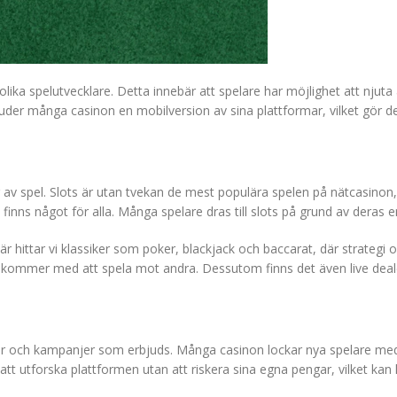
ika spelutvecklare. Detta innebär att spelare har möjlighet att njuta a
der många casinon en mobilversion av sina plattformar, vilket gör de
av spel. Slots är utan tvekan de mest populära spelen på nätcasinon, 
nns något för alla. Många spelare dras till slots på grund av deras en
r hittar vi klassiker som poker, blackjack och baccarat, där strategi o
kommer med att spela mot andra. Dessutom finns det även live dealer-
sar och kampanjer som erbjuds. Många casinon lockar nya spelare m
utforska plattformen utan att riskera sina egna pengar, vilket kan led