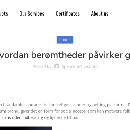
ucts
Our Services
Certificates
About us
PUBLIC
Hvordan berømtheder påvirker
Posted by
Spenceractive.com
 brandambassadører for forskellige casinoer og betting-platforme. Der
mt brand, giver det en form for social accept, som kan motivere folk 
 spins uden indbetaling
og lignende tilbud.