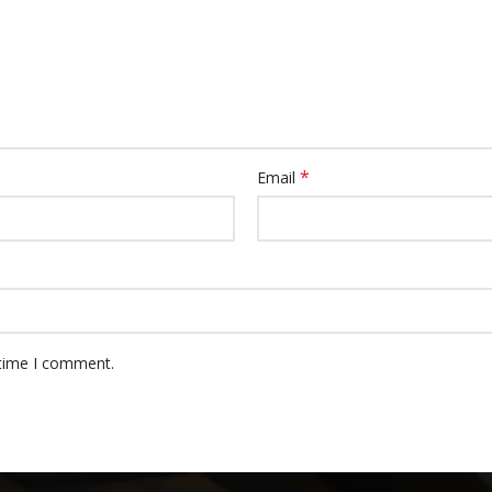
*
Email
 time I comment.