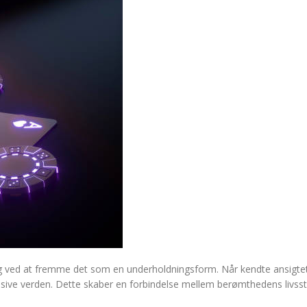
ed at fremme det som en underholdningsform. Når kendte ansigtet del
sklusive verden. Dette skaber en forbindelse mellem berømthedens livsst