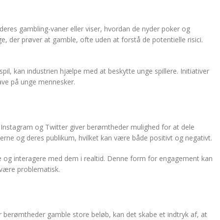
deres gambling-vaner eller viser, hvordan de nyder poker og
ge, der prøver at gamble, ofte uden at forstå de potentielle risici.
l, kan industrien hjælpe med at beskytte unge spillere. Initiativer
have på unge mennesker.
nstagram og Twitter giver berømtheder mulighed for at dele
erne og deres publikum, hvilket kan være både positivt og negativt.
se og interagere med dem i realtid. Denne form for engagement kan
 være problematisk.
 berømtheder gamble store beløb, kan det skabe et indtryk af, at