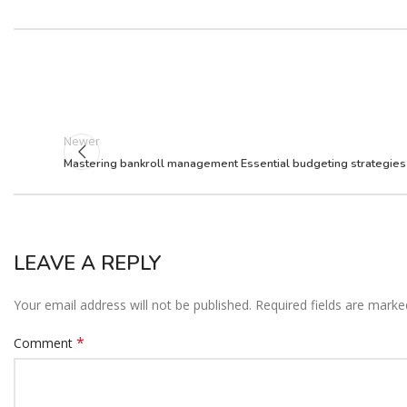
Newer
Mastering bankroll management Essential budgeting strategies 
LEAVE A REPLY
Your email address will not be published.
Required fields are mark
*
Comment