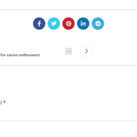
for casino enthusiasts
*
ed