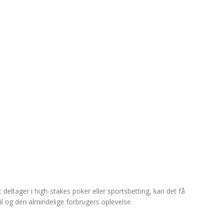
tager i high-stakes poker eller sportsbetting, kan det få
il og den almindelige forbrugers oplevelse.