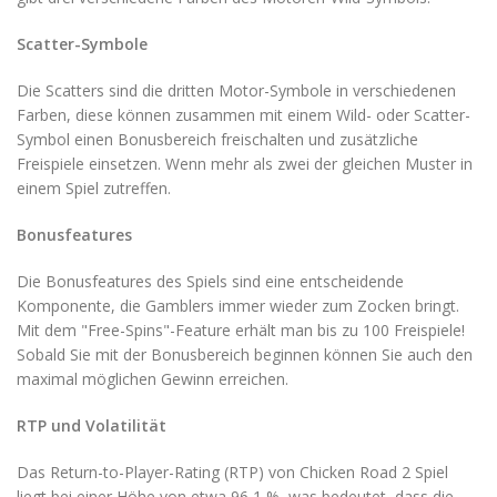
Scatter-Symbole
Die Scatters sind die dritten Motor-Symbole in verschiedenen
Farben, diese können zusammen mit einem Wild- oder Scatter-
Symbol einen Bonusbereich freischalten und zusätzliche
Freispiele einsetzen. Wenn mehr als zwei der gleichen Muster in
einem Spiel zutreffen.
Bonusfeatures
Die Bonusfeatures des Spiels sind eine entscheidende
Komponente, die Gamblers immer wieder zum Zocken bringt.
Mit dem "Free-Spins"-Feature erhält man bis zu 100 Freispiele!
Sobald Sie mit der Bonusbereich beginnen können Sie auch den
maximal möglichen Gewinn erreichen.
RTP und Volatilität
Das Return-to-Player-Rating (RTP) von Chicken Road 2 Spiel
liegt bei einer Höhe von etwa 96,1 %, was bedeutet, dass die