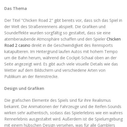
Das Thema
Der Titel "Chicken Road 2" gibt bereits vor, dass sich das Spiel in
der Welt des Straßenrennens abspielt. Die Grafiken und
Soundeffekte wurden sorgfältig so gestaltet, dass sie eine
atemberaubende Atmosphäre schaffen und den Spieler
Chicken
Road 2 casino
direkt in die Geschwindigkeit des Rennsports
katapultieren. Im Hintergrund laufen Autos mit hohem Tempo
um die Bahn herum, während die Cockpit-Schaal oben an der
Seite angezeigt wird. Es gibt auch viele visuelle Details wie das
Wetter auf dem Bildschirm und verschiedene Arten von
Publikum an der Rennstrecke.
Design und Grafiken
Die grafischen Elemente des Spiels sind für ihre Realismus
bekannt. Die Animationen der Fahrzeuge und die Reifen-Sounds
wirken sehr authentisch, sodass das Spielerlebnis wie ein wahres
Rennerlebnis ausgestaltet wird. Außerdem ist die Spielumgebung
mit einem hübschen Design versehen, was für alle Gamblers