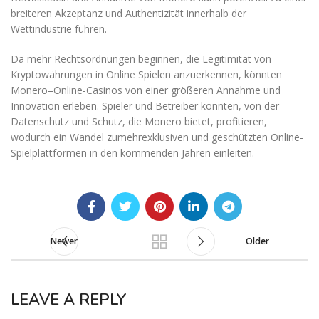
breiteren Akzeptanz und Authentizität innerhalb der
Wettindustrie führen.
Da mehr Rechtsordnungen beginnen, die Legitimität von
Kryptowährungen in Online Spielen anzuerkennen, könnten
Monero–Online-Casinos von einer größeren Annahme und
Innovation erleben. Spieler und Betreiber könnten, von der
Datenschutz und Schutz, die Monero bietet, profitieren,
wodurch ein Wandel zumehrexklusiven und geschützten Online-
Spielplattformen in den kommenden Jahren einleiten.
Newer
Older
LEAVE A REPLY