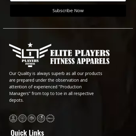
Subscribe Now
Our Quality is always superb as all our products
are prepared under the observation and
attention of experienced “Production
Managers” from top to toe in all respective
depots.
Quick Links