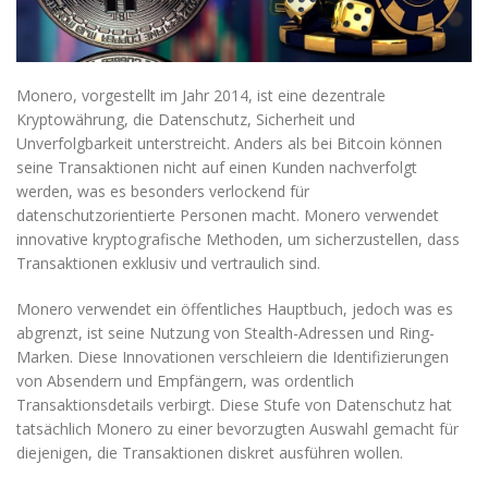
Monero, vorgestellt im Jahr 2014, ist eine dezentrale
Kryptowährung, die Datenschutz, Sicherheit und
Unverfolgbarkeit unterstreicht. Anders als bei Bitcoin können
seine Transaktionen nicht auf einen Kunden nachverfolgt
werden, was es besonders verlockend für
datenschutzorientierte Personen macht. Monero verwendet
innovative kryptografische Methoden, um sicherzustellen, dass
Transaktionen exklusiv und vertraulich sind.
Monero verwendet ein öffentliches Hauptbuch, jedoch was es
abgrenzt, ist seine Nutzung von Stealth-Adressen und Ring-
Marken. Diese Innovationen verschleiern die Identifizierungen
von Absendern und Empfängern, was ordentlich
Transaktionsdetails verbirgt. Diese Stufe von Datenschutz hat
tatsächlich Monero zu einer bevorzugten Auswahl gemacht für
diejenigen, die Transaktionen diskret ausführen wollen.