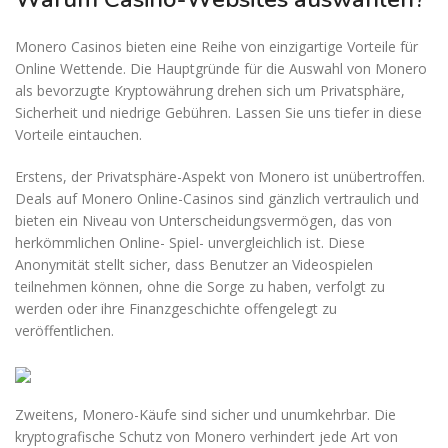
Monero Casinos bieten eine Reihe von einzigartige Vorteile für
Online Wettende. Die Hauptgründe für die Auswahl von Monero
als bevorzugte Kryptowährung drehen sich um Privatsphäre,
Sicherheit und niedrige Gebühren. Lassen Sie uns tiefer in diese
Vorteile eintauchen.
Erstens, der Privatsphäre-Aspekt von Monero ist unübertroffen.
Deals auf Monero Online-Casinos sind gänzlich vertraulich und
bieten ein Niveau von Unterscheidungsvermögen, das von
herkömmlichen Online- Spiel-
unvergleichlich ist. Diese
Anonymität stellt sicher, dass Benutzer an Videospielen
teilnehmen können, ohne die Sorge zu haben, verfolgt zu
werden oder ihre Finanzgeschichte offengelegt zu
veröffentlichen.
Zweitens, Monero-Käufe sind sicher und unumkehrbar. Die
kryptografische Schutz von Monero verhindert jede Art von