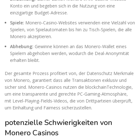
Konto ein und begeben sich in die Nutzung von eine
einzigartige Budget-Adresse.
Spiele:
Monero-Casino-Websites verwenden eine Vielzahl von
Spielen, von Spielautomaten bis hin zu Tisch-Spielen, die alle
Monero akzeptieren.
Abhebung:
Gewinne können an das Monero-Wallet eines
Spielern abgehoben werden, wodurch die Deal-Anonymität
erhalten bleibt.
Der gesamte Prozess profitiert von, der Datenschutz Merkmale
von Monero, garantiert dass alle Transaktionen exklusiv und
sicher sind. Monero-Casinos nutzen die blockchainTechnologie,
um eine transparente und gerechte PC-Gaming-Atmosphäre,
mit Level-Playing-Fields-Videos, die von Drittparteien überprüft,
um Einhaltung und Fairness sicherzustellen.
potenzielle Schwierigkeiten von
Monero Casinos